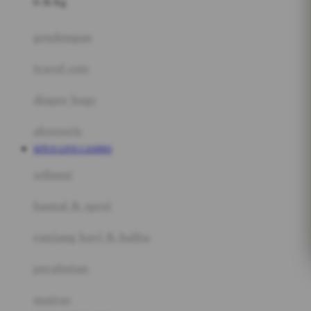
0-36 Kg
gendongan
travel cots
diaper bags
aksesoris
SITUS LIVE CASINO
selimut
bantal & sprei
ranjang bayi & balita
perabotan
matras