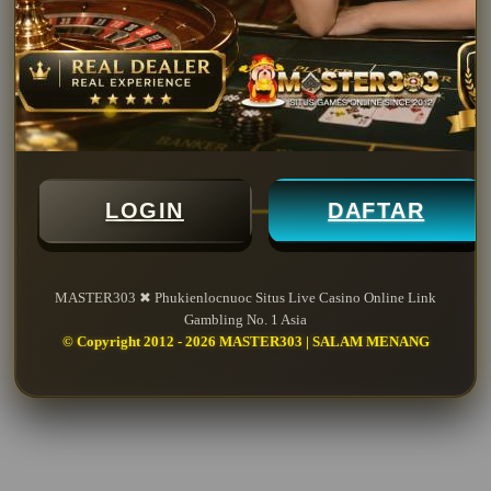
LOGIN
DAFTAR
MASTER303 ✖ Phukienlocnuoc Situs Live Casino Online Link
Gambling No. 1 Asia
© Copyright 2012 - 2026 MASTER303 | SALAM MENANG