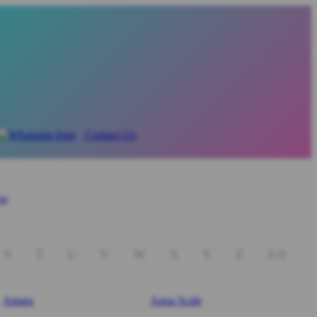
Contact Us
us
S
T
U
V
W
X
Y
Z
0-9
Amara
Aqua Scale