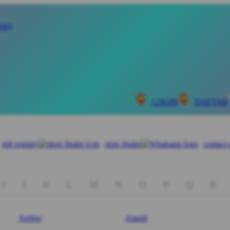
istry
LOGIN
DAFTAR
gift registry
store finder
contact 
I
J
K
L
M
N
O
P
Q
R
Airfree
Alamii