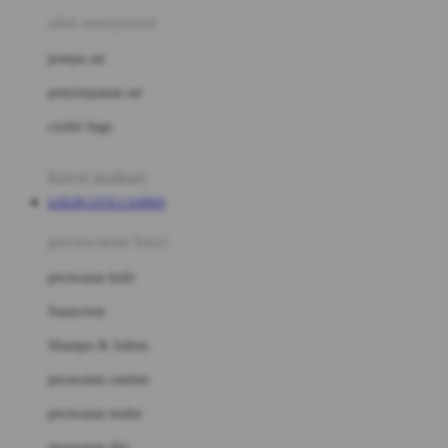
alat menyusui
pompa asi
penyimpanan asi
cooler bags
kursi makan
LOGIN LIVE CASINO
perawatan bayi
perawatan kulit
Sunscreen
Shampo & Sabun
perawatan rambut
perawatan mulut
perawatan diri