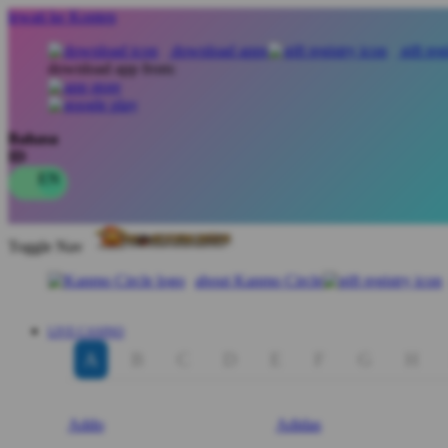
lewati ke Konten
download apps
gift reg
download app from:
Bahasa
ID
Toggle Nav
about Kanmo Circle
LIVE CASINO
A
B
C
D
E
F
G
H
Addo
Adidas