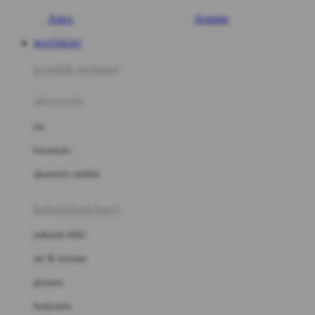
Asics
Aveeno
MASTER303
produk terbaru
aksesoris
tas
kacamata
aksesoris rambut
kebutuhan bayi
pakaian tidur
set & terusan
piyama
bodysuits