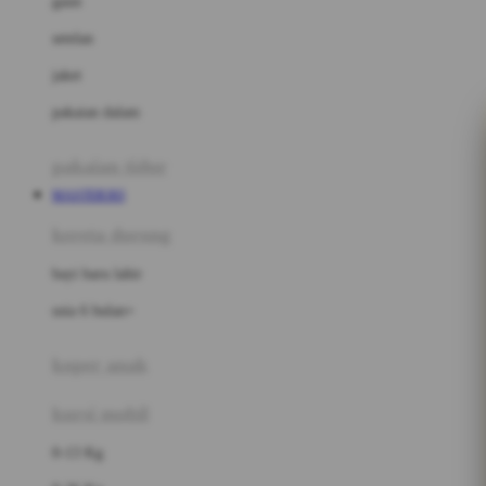
gaun
setelan
jaket
pakaian dalam
pakaian tidur
MASTER303
kereta dorong
bayi baru lahir
usia 6 bulan+
koper anak
kursi mobil
0-13 Kg