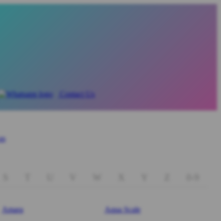
Contact Us
us
S
T
U
V
W
X
Y
Z
0-9
Amara
Aqua Scale