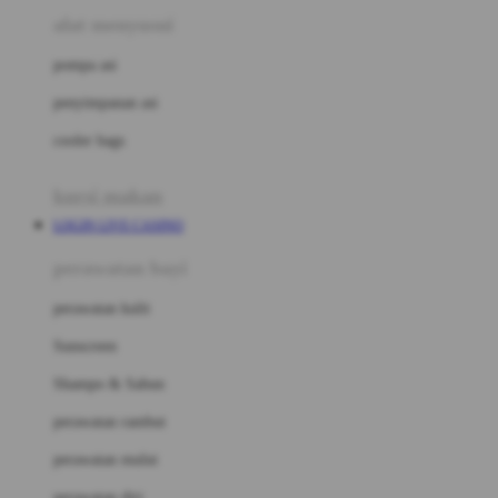
alat menyusui
pompa asi
penyimpanan asi
cooler bags
kursi makan
LOGIN LIVE CASINO
perawatan bayi
perawatan kulit
Sunscreen
Shampo & Sabun
perawatan rambut
perawatan mulut
perawatan diri