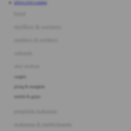
SITUS LIVE CASINO
botol
sterilizer & warmers
soothers & teethers
celemek
alat makan
cangkir
piring & mangkuk
sendok & garpu
pengolah makanan
makanan & multivitamin