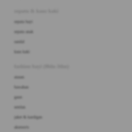
sepatu & kaus kaki
sepatu bayi
sepatu anak
sandal
kaus kaki
fashion bayi (0bln-3thn)
atasan
bawahan
gaun
setelan
jaket & kardigan
aksesoris