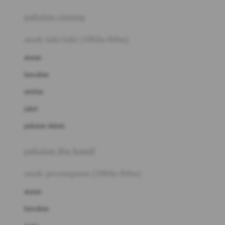
pakaian renang
anak laki-laki (18bln-8thn)
atasan
bawahan
setelan
jaket
pakaian dalam
pakaian ibu hamil
anak perempuan (18bln-8thn)
atasan
bawahan