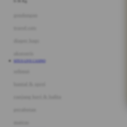
0-36 Kg
gendongan
travel cots
diaper bags
aksesoris
SITUS LIVE CASINO
selimut
bantal & sprei
ranjang bayi & balita
perabotan
matras