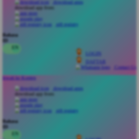
download apps
download app from:
Oh Ma Grain
Okiedog
gift registry
P
Bahasa
ID
Peachy
LOGIN
Phil & Ted's
DAFTAR
Philips Avent
Contact Us
Pigeon
lewati ke Konten
Playgro
download apps
download app from:
Poled Global
Ponycycle
gift registry
Puma
Bahasa
ID
Pureats