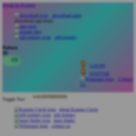
lewati ke Konten
download apps
download app from:
gift registry
Bahasa
ID
LOGIN
DAFTAR
Contact
Us
Toggle Nav
about Kanmo Circle
gift registry
store finder
contact us