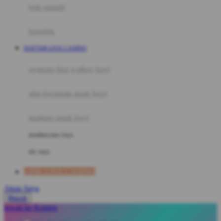
Moby
bak mandi
Momami
handuk
Mothercare
DAFTAR LIVE CASINO
Mustela
ayunan dan walker bayi
My Buddy Tag
My K
alas bermain anak bayi
N
mainan anak bayi
Naif
mothercare toys
Nike
elc toys
Nordic Natural
LINK LIVE CASINO
Nuby
Akun Saya
Nuna
Masuk
lewati ke Konten
O