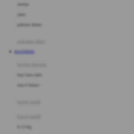
Dae Organics
setelan
Docare
jaket
Doona
pakaian dalam
Down To Earth
Drew
pakaian tidur
Dr. Brown's
MASTER303
E
kereta dorong
ELC
bayi baru lahir
Ergobaby
usia 6 bulan+
Expert Care
koper anak
Ezyroller
kursi mobil
F
0-13 Kg
Felt So Sweet