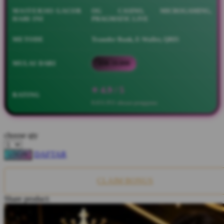
Twistshake
MASTER303 GACOR
OG CASINO, MICROGAMING,
HARI INI
PRAGMATIC LIVE
TY Toys
METODE
Transfer Bank, E-Wallet, QRIS
U
MULAI DARI
IDR 10.000
V
⭐ 4.9 / 5
RATING
Veja
8.651.951 ulasan pengguna
Vitaflow
Vtech
choose qty
DAFTAR
LOGIN
W
Waterland
CLAIM BONUS
Wellness
Share product:
X