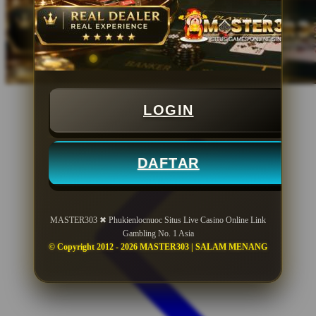
LOGIN
DAFTAR
MASTER303 ✖ Phukienlocnuoc Situs Live Casino Online Link
Gambling No. 1 Asia
© Copyright 2012 - 2026 MASTER303 | SALAM MENANG