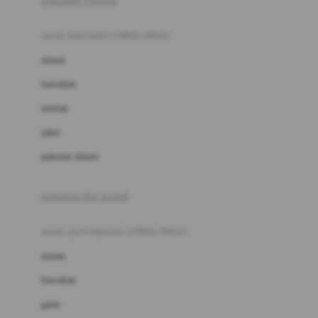
pakaian renang
Bumkins
anak laki-laki (18bln-8thn)
C
atasan
Cetaphil
bawahan
Chicco
setelan
Childlife
jaket
Clevamama
pakaian dalam
Cocolatte
Cottonseeds
pakaian ibu hamil
Cozy N Safe
anak perempuan (18bln-8thn)
Crane
atasan
Cybex
bawahan
D
gaun