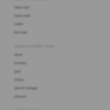
Bio Oil
sepatu bayi
Biolane
sepatu anak
Bite Fighters
sandal
Bizzi Growin
kaus kaki
Blackmores
fashion bayi (0bln-3thn)
Blooming Marvellous
atasan
Bonnels
bawahan
Bravado
gaun
Bruder
setelan
Brush Baby
jaket & kardigan
Buds Organics
aksesoris
Bugaboo
Buggygear