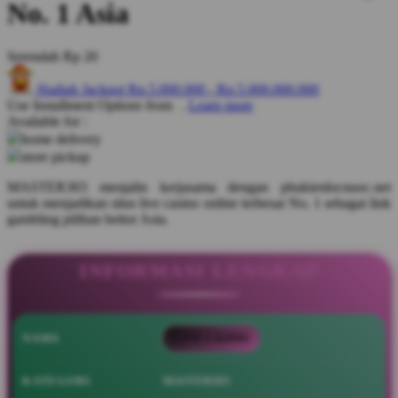
Squishmallows
No. 1 Asia
Starbooks
Serendah
Rp 20
Stick-O
Hadiah Jackpot
Rp.5.000.000
-
Rp.5.000.000.000
Stokke
Use Installment Options from
.
Learn more
Available for :
Sudocrem
home delivery
Sumimo
store pickup
Sunnylife
MASTER303 menjalin kerjasama dengan phukienlocnuoc.net
untuk menjadikan situs live casino online terbesar No. 1 sebagai link
Sun-Staches
gambling pilihan bettor Asia.
Swimava
INFORMASI LENGKAP
T
Tommee Tippee
NAMA
LIVE CASINO
Trunki
Tutti Bambini
KATEGORI
MASTER303