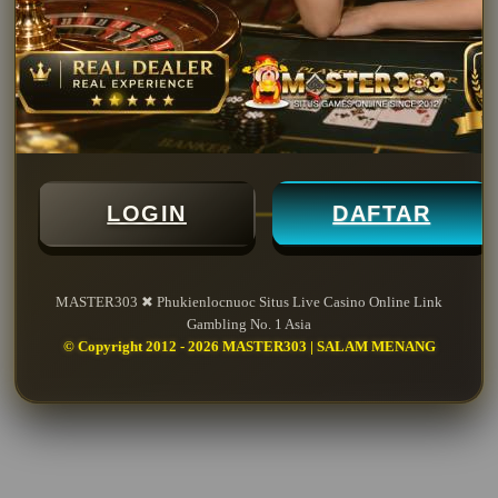
LOGIN
DAFTAR
MASTER303 ✖ Phukienlocnuoc Situs Live Casino Online Link
Gambling No. 1 Asia
© Copyright 2012 - 2026 MASTER303 | SALAM MENANG