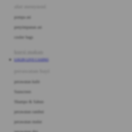
alat menyusui
pompa asi
penyimpanan asi
cooler bags
kursi makan
LOGIN LIVE CASINO
perawatan bayi
perawatan kulit
Sunscreen
Shampo & Sabun
perawatan rambut
perawatan mulut
perawatan diri