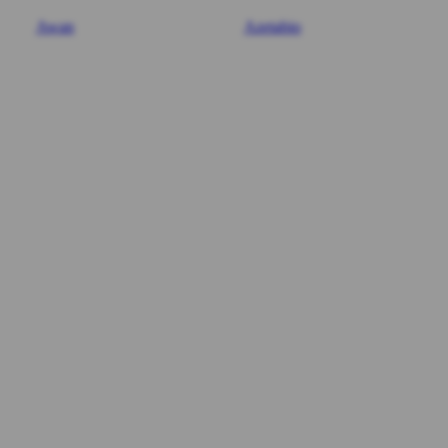
Awan
Azetabio