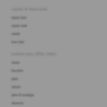
sepatu & kaus kaki
sepatu bayi
sepatu anak
sandal
kaus kaki
fashion bayi (0bln-3thn)
atasan
bawahan
gaun
setelan
jaket & kardigan
aksesoris