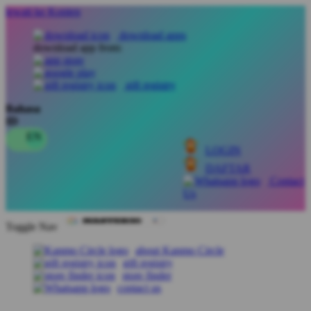
lewati ke Konten
download apps
download app from:
gift registry
Bahasa
ID
LOGIN
DAFTAR
Contact
Us
Toggle Nav
about Kanmo Circle
gift registry
store finder
contact us