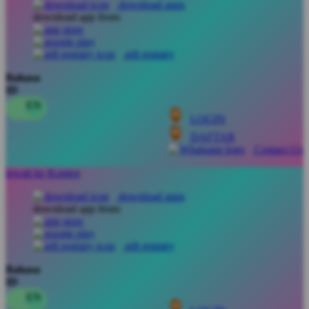
download apps
download app from:
Oh Ma Grain
Okiedog
gift registry
P
Bahasa
ID
Peachy
LOGIN
Phil & Ted's
DAFTAR
Philips Avent
Contact Us
Pigeon
lewati ke Konten
Playgro
download apps
download app from:
Poled Global
Ponycycle
gift registry
Puma
Bahasa
ID
Pureats