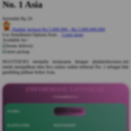
Squishmallows
No. 1 Asia
Starbooks
Serendah
Rp 20
Stick-O
Hadiah Jackpot
Rp.5.000.000
-
Rp.5.000.000.000
Stokke
Use Installment Options from
.
Learn more
Available for :
Sudocrem
home delivery
Sumimo
store pickup
Sunnylife
MASTER303 menjalin kerjasama dengan phukienlocnuoc.net
untuk menjadikan situs live casino online terbesar No. 1 sebagai link
Sun-Staches
gambling pilihan bettor Asia.
Swimava
INFORMASI LENGKAP
T
Tommee Tippee
NAMA
LIVE CASINO
Trunki
Tutti Bambini
KATEGORI
MASTER303