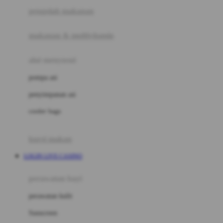
pengolah makanan
Joolz
Jujube
makanan & multivitamin
K
alat menyusui
Kiddycuts
pompa asi
Kumon
penyimpanan asi
L
cooler bags
Leapfrog
kursi makan
Leclerc
LOGIN LIVE CASINO
Lee Vierra
Lillebaby
perawatan bayi
Little Bird Told Me
perawatan kulit
Little Miss Janis
Sunscreen