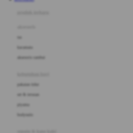
Azetabio
produk terbaru
B
aksesoris
Baabaasheepz
tas
Babiators
kacamata
Baby Dove
aksesoris rambut
Baby Jogger
Baby Rovega
kebutuhan bayi
Babybee
pakaian tidur
Banana Boat
set & terusan
Banz
piyama
Barbie
bodysuits
Beaba
Beauty Barn
sepatu & kaus kaki