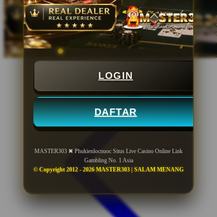
LOGIN
DAFTAR
MASTER303 ✖ Phukienlocnuoc Situs Live Casino Online Link
Gambling No. 1 Asia
© Copyright 2012 - 2026 MASTER303 | SALAM MENANG