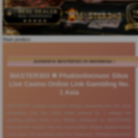
Share product:
JUARANYA MASTER303 DI INDONESIA !
MASTER303 ✖ Phukienlocnuoc Situs
Live Casino Online Link Gambling No.
1 Asia
MASTER303 menjalin kerjasama dengan phukienlocnuoc.net untuk
menjadikan situs live casino online terbesar No. 1 sebagai link
gambling pilihan bettor Asia. Melalui kolaborasi ini, MASTER303
berkomitmen menjadi situs live casino pilihan dengan layanan terbaik
serta akses link gambling cepat dan terpercaya. Berbagai permainan