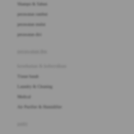
London Taxi
Shampo & Sabun
Love To Dream
perawatan rambut
perawatan mulut
M
perawatan diri
Magformers
Mama's Choice
perawatan ibu
Mamas&Papas
kesehatan & kebersihan
Mamaway
Tissue basah
Maxi Cosi
Laundry & Cleaning
Megabloks
Medical
Micro
Air Purifier & Humidifier
MiDeer
Mimi & Lula
potty
Mini Monkey