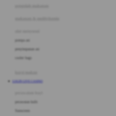
pengolah makanan
Joolz
Jujube
makanan & multivitamin
K
alat menyusui
Kiddycuts
pompa asi
Kumon
penyimpanan asi
L
cooler bags
Leapfrog
kursi makan
Leclerc
LOGIN LIVE CASINO
Lee Vierra
Lillebaby
perawatan bayi
Little Bird Told Me
perawatan kulit
Little Miss Janis
Sunscreen