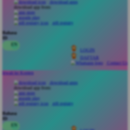
download apps
download app from:
Oh Ma Grain
Okiedog
gift registry
P
Bahasa
ID
Peachy
LOGIN
Phil & Ted's
DAFTAR
Philips Avent
Contact Us
Pigeon
lewati ke Konten
Playgro
download apps
download app from:
Poled Global
Ponycycle
gift registry
Puma
Bahasa
ID
Pureats