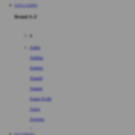
LIVE CASINO
Brand A-Z
A
Addo
Adidas
Airfree
Alamii
Amara
Aqua Scale
Asics
Aveeno
Awan
MASTER303