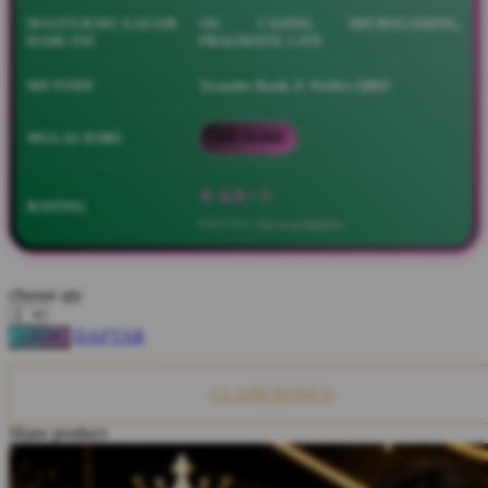
Twistshake
MASTER303 GACOR
OG CASINO, MICROGAMING,
HARI INI
PRAGMATIC LIVE
TY Toys
METODE
Transfer Bank, E-Wallet, QRIS
U
MULAI DARI
IDR 10.000
V
⭐ 4.9 / 5
RATING
Veja
8.651.951 ulasan pengguna
Vitaflow
Vtech
choose qty
DAFTAR
LOGIN
W
Waterland
CLAIM BONUS
Wellness
Share product:
X