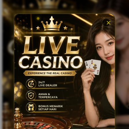
Xootz
Y
Yamatoya
Z
Zaxy
Zoggs
0-9
4Moms
59S