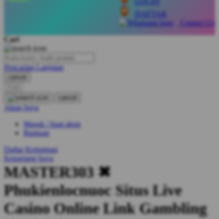
LOGIN
Q
DAFTAR
Contact Us
QV Baby
Cari
R
Real Shades
Pencarian Lanjutan
cancel
Red Castle
Cari
Ribbon Madness
cancel
Akun Saya
S
Masuk / buat akun
Bantuan
Sebamed
Daftar Keinginan
Silver Cross
Keranjang Saya
MASTER303 ✖
Simply Idea
Phukienlocnuoc Situs Live
Skip Hop
Spectra
Casino Online Link Gambling