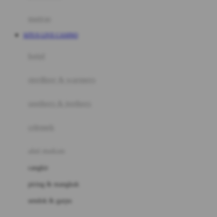
Happy Tummy
Hauck
matras
Havaianas
SITUS LIVE CASINO
Hegen
botol
Hot Wheels
sterilizer & warmers
Hybrid
soothers & teethers
I
Inlacta DHA
celemek
Interlac
alat makan
Ivenet
cangkir
J
piring & mangkuk
Jack N Jill
sendok & garpu
Joie