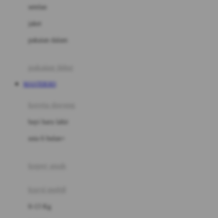
Dae Organics
setelan
Docare
jaket
Doona
pakaian dalam
Down To Earth
Drew
pakaian tidur
Dr. Brown's
MASTER303
E
kereta dorong
ELC
bayi baru lahir
Ergobaby
usia 6 bulan+
Expert Care
koper anak
Ezyroller
kursi mobil
F
0-13 Kg
Felt So Sweet