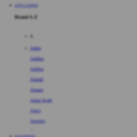
LIVE CASINO
Brand A-Z
A
Addo
Adidas
Airfree
Alamii
Amara
Aqua Scale
Asics
Aveeno
Awan
MASTER303