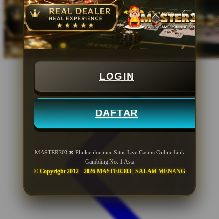
LOGIN
DAFTAR
MASTER303 ✖ Phukienlocnuoc Situs Live Casino Online Link
Gambling No. 1 Asia
© Copyright 2012 - 2026 MASTER303 | SALAM MENANG