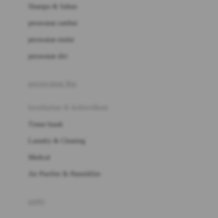
London Taxi
Shampo & Sabun
Love To Dream
perawatan rambut
perawatan mulut
M
perawatan diri
Magformers
Mama's Choice
perawatan ibu
Mamas&Papas
kesehatan & kebersihan
Mamaway
Tissue basah
Maxi Cosi
Laundry & Cleaning
Megabloks
Medical
Micro
Air Purifier & Humidifier
MiDeer
Mimi & Lula
potty
Mini Monkey