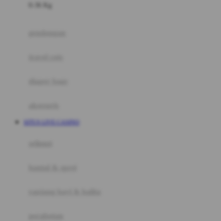
0-36 Kg
Fisher Price
Flipper
gendongan
Friends Of Sally
travel cots
G
diaper bags
Gb
Geko
aksesoris
Graco
SITUS LIVE CASINO
Gund
selimut
H
bantal & sprei
Habbie
Haenim
ranjang bayi & balita
Happy Horse
perabotan