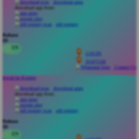
download apps
download app from:
Oh Ma Grain
Okiedog
gift registry
P
Bahasa
ID
Peachy
LOGIN
Phil & Ted's
DAFTAR
Philips Avent
Contact Us
Pigeon
lewati ke Konten
Playgro
download apps
download app from:
Poled Global
Ponycycle
gift registry
Puma
Bahasa
ID
Pureats