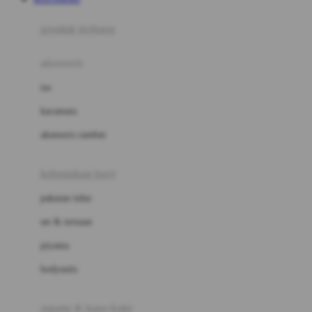
Azetabio
produk terbaru
B
aksesoris
Baabaasheepz
tas
Babiators
kacamata
Baby Dove
aksesoris rambut
Baby Jogger
Baby Rovega
kebutuhan bayi
Babybee
pakaian tidur
Banana Boat
set & terusan
Banz
piyama
Barbie
bodysuits
Beaba
Beauty Barn
sepatu & kaus kaki