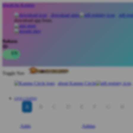
lewati ke Konten
download apps
gift reg
download app from:
Bahasa
ID
Toggle Nav
about Kanmo Circle
LIVE CASINO
A
B
C
D
E
F
G
H
Addo
Adidas