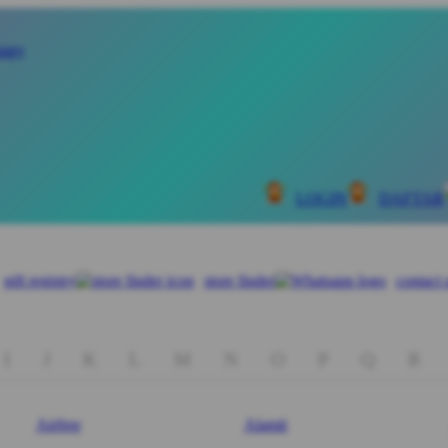
istry
LOGIN
DAFTAR
gift registry
store finder
contact 
I
J
K
L
M
N
O
P
Q
R
Airfree
Alamii