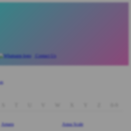
Contact Us
us
S
T
U
V
W
X
Y
Z
0-9
Amara
Aqua Scale