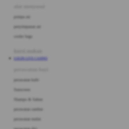
alat menyusui
pompa asi
penyimpanan asi
cooler bags
kursi makan
LOGIN LIVE CASINO
perawatan bayi
perawatan kulit
Sunscreen
Shampo & Sabun
perawatan rambut
perawatan mulut
perawatan diri