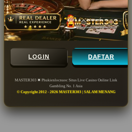
LOGIN
DAFTAR
MASTER303 ✖ Phukienlocnuoc Situs Live Casino Online Link
Gambling No. 1 Asia
© Copyright 2012 - 2026 MASTER303 | SALAM MENANG