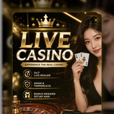
Xootz
Y
Yamatoya
Z
Zaxy
Zoggs
0-9
4Moms
59S