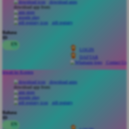
download apps
download app from:
Oh Ma Grain
Okiedog
gift registry
P
Bahasa
ID
Peachy
LOGIN
Phil & Ted's
DAFTAR
Philips Avent
Contact Us
Pigeon
lewati ke Konten
Playgro
download apps
download app from:
Poled Global
Ponycycle
gift registry
Puma
Bahasa
ID
Pureats