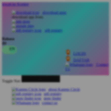
lewati ke Konten
download apps
download app from:
gift registry
Bahasa
ID
LOGIN
DAFTAR
Contact
Us
Toggle Nav
about Kanmo Circle
gift registry
store finder
contact us