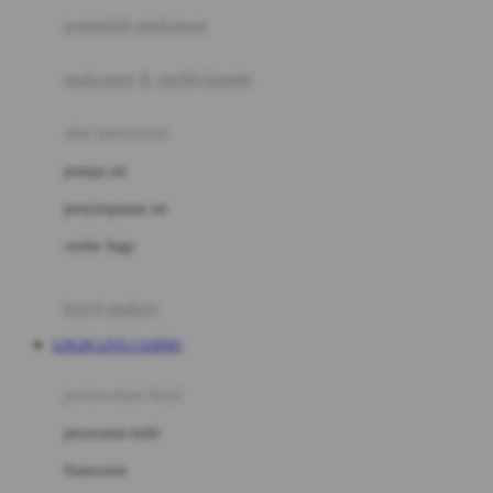
pengolah makanan
Joolz
Jujube
makanan & multivitamin
K
alat menyusui
Kiddycuts
pompa asi
Kumon
penyimpanan asi
L
cooler bags
Leapfrog
kursi makan
Leclerc
LOGIN LIVE CASINO
Lee Vierra
Lillebaby
perawatan bayi
Little Bird Told Me
perawatan kulit
Little Miss Janis
Sunscreen