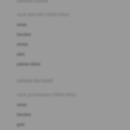
pakaian renang
Bumkins
anak laki-laki (18bln-8thn)
C
atasan
Cetaphil
bawahan
Chicco
setelan
Childlife
jaket
Clevamama
pakaian dalam
Cocolatte
Cottonseeds
pakaian ibu hamil
Cozy N Safe
anak perempuan (18bln-8thn)
Crane
atasan
Cybex
bawahan
D
gaun