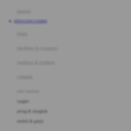
Happy Tummy
Hauck
matras
Havaianas
SITUS LIVE CASINO
Hegen
botol
Hot Wheels
sterilizer & warmers
Hybrid
soothers & teethers
I
Inlacta DHA
celemek
Interlac
alat makan
Ivenet
cangkir
J
piring & mangkuk
Jack N Jill
sendok & garpu
Joie