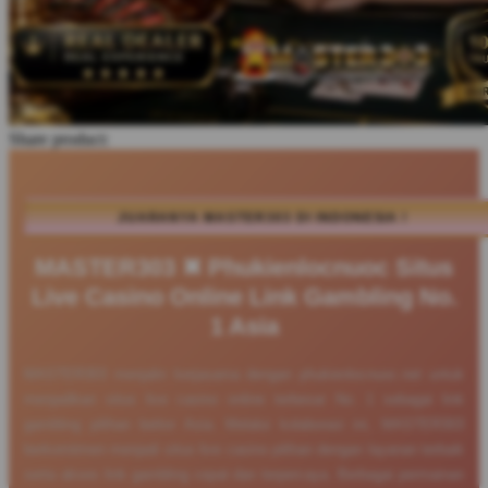
Share product:
JUARANYA MASTER303 DI INDONESIA !
MASTER303 ✖ Phukienlocnuoc Situs
Live Casino Online Link Gambling No.
1 Asia
MASTER303 menjalin kerjasama dengan phukienlocnuoc.net untuk
menjadikan situs live casino online terbesar No. 1 sebagai link
gambling pilihan bettor Asia. Melalui kolaborasi ini, MASTER303
berkomitmen menjadi situs live casino pilihan dengan layanan terbaik
serta akses link gambling cepat dan terpercaya. Berbagai permainan