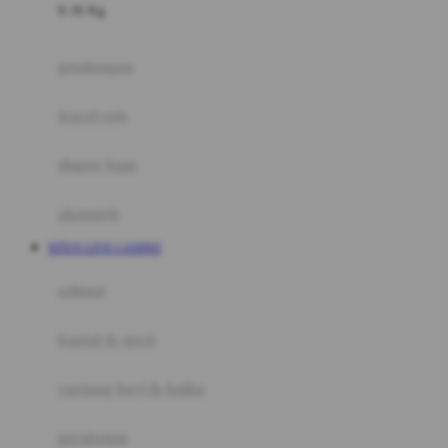
0-36 Kg
Fisher Price
Flipper
gendongan
Friends Of Sally
travel cots
G
diaper bags
Gb
Geko
aksesoris
Graco
SITUS LIVE CASINO
Gund
selimut
H
bantal & sprei
Habbie
Haenim
ranjang bayi & balita
Happy Horse
perabotan