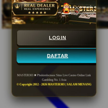
LOGIN
DAFTAR
MASTER303 ✖ Phukienlocnuoc Situs Live Casino Online Link
Gambling No. 1 Asia
© Copyright 2012 - 2026 MASTER303 | SALAM MENANG