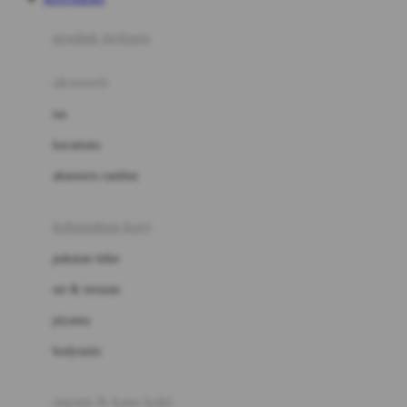
Azetabio
produk terbaru
B
aksesoris
Baabaasheepz
tas
Babiators
kacamata
Baby Dove
aksesoris rambut
Baby Jogger
Baby Rovega
kebutuhan bayi
Babybee
pakaian tidur
Banana Boat
set & terusan
Banz
piyama
Barbie
bodysuits
Beaba
Beauty Barn
sepatu & kaus kaki