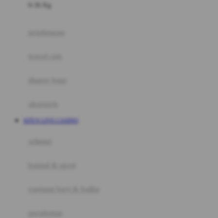
0-36 Kg
Fisher Price
Flipper
gendongan
Friends Of Sally
travel cots
G
diaper bags
Gb
Geko
aksesoris
Graco
SITUS LIVE CASINO
Gund
selimut
H
bantal & sprei
Habbie
Haenim
ranjang bayi & balita
Happy Horse
perabotan