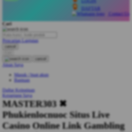
LOGIN
Q
DAFTAR
Contact Us
QV Baby
Cari
R
Real Shades
Pencarian Lanjutan
cancel
Red Castle
Cari
Ribbon Madness
cancel
Akun Saya
S
Masuk / buat akun
Bantuan
Sebamed
Daftar Keinginan
Silver Cross
Keranjang Saya
MASTER303 ✖
Simply Idea
Phukienlocnuoc Situs Live
Skip Hop
Spectra
Casino Online Link Gambling