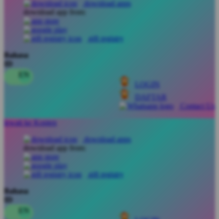
download apps
download app from:
Oh Ma Grain
Okiedog
gift registry
P
Bahasa
ID
Peachy
LOGIN
Phil & Ted's
DAFTAR
Philips Avent
Contact Us
Pigeon
lewati ke Konten
Playgro
download apps
download app from:
Poled Global
Ponycycle
gift registry
Puma
Bahasa
ID
Pureats