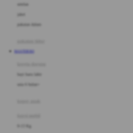
Dae Organics
setelan
Docare
jaket
Doona
pakaian dalam
Down To Earth
Drew
pakaian tidur
Dr. Brown's
MASTER303
E
kereta dorong
ELC
bayi baru lahir
Ergobaby
usia 6 bulan+
Expert Care
koper anak
Ezyroller
kursi mobil
F
0-13 Kg
Felt So Sweet