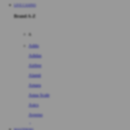
LIVE CASINO
Brand A-Z
A
Addo
Adidas
Airfree
Alamii
Amara
Aqua Scale
Asics
Aveeno
Awan
MASTER303