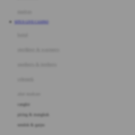
Happy Tummy
Hauck
matras
Havaianas
SITUS LIVE CASINO
Hegen
botol
Hot Wheels
sterilizer & warmers
Hybrid
soothers & teethers
I
Inlacta DHA
celemek
Interlac
alat makan
Ivenet
cangkir
J
piring & mangkuk
Jack N Jill
sendok & garpu
Joie