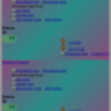
download apps
download app from:
Oh Ma Grain
Okiedog
gift registry
P
Bahasa
ID
Peachy
LOGIN
Phil & Ted's
DAFTAR
Philips Avent
Contact Us
Pigeon
lewati ke Konten
Playgro
download apps
download app from:
Poled Global
Ponycycle
gift registry
Puma
Bahasa
ID
Pureats