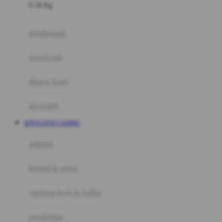
0-36 Kg
Fisher Price
Flipper
gendongan
Friends Of Sally
travel cots
G
diaper bags
Gb
Geko
aksesoris
Graco
SITUS LIVE CASINO
Gund
selimut
H
bantal & sprei
Habbie
Haenim
ranjang bayi & balita
Happy Horse
perabotan