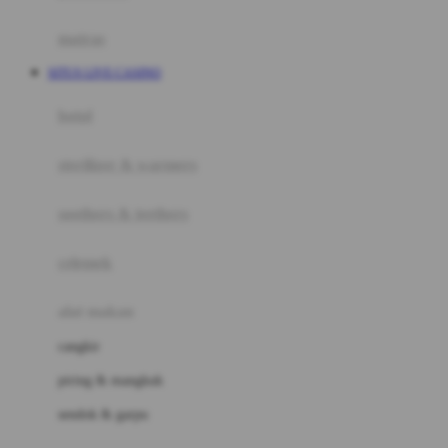
Happy Tummy
Hauck
matras
Havaianas
SITUS LIVE CASINO
Hegen
botol
Hot Wheels
sterilizer & warmers
Hybrid
soothers & teethers
I
Inlacta DHA
celemek
Interlac
alat makan
Ivenet
cangkir
J
piring & mangkuk
Jack N Jill
sendok & garpu
Joie