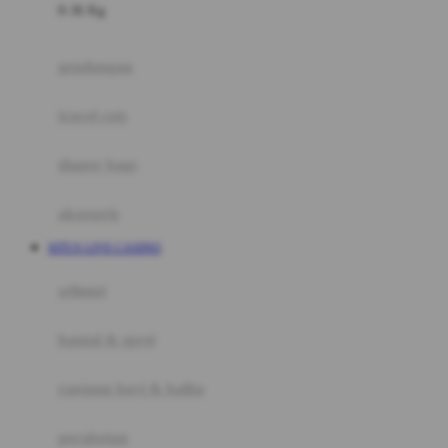
0-36 Kg
Fisher Price
Flipper
gendongan
Friends Of Sally
travel cots
G
diaper bags
Gb
Geko
aksesoris
Graco
SITUS LIVE CASINO
Gund
selimut
H
bantal & sprei
Habbie
Haenim
ranjang bayi & balita
Happy Horse
perabotan