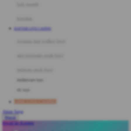
Moby
bak mandi
Momami
handuk
Mothercare
DAFTAR LIVE CASINO
Mustela
ayunan dan walker bayi
My Buddy Tag
My K
alas bermain anak bayi
N
mainan anak bayi
Naif
mothercare toys
Nike
elc toys
Nordic Natural
LINK LIVE CASINO
Nuby
Akun Saya
Nuna
Masuk
lewati ke Konten
O