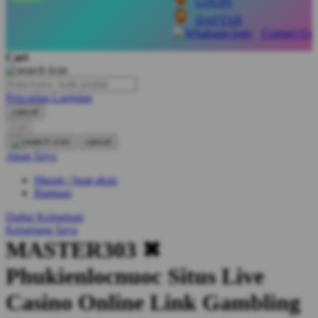
LOGIN
Q
DAFTAR
Contact Us
QV Baby
Cari
R
Real Shades
Pencarian Lanjutan
cancel
Red Castle
Cari
Ribbon Madness
cancel
Akun Saya
S
Masuk / buat akun
Bantuan
Sebamed
Daftar Keinginan
Silver Cross
Keranjang Saya
MASTER303 ✖
Simply Idea
Phukienlocnuoc Situs Live
Skip Hop
Spectra
Casino Online Link Gambling