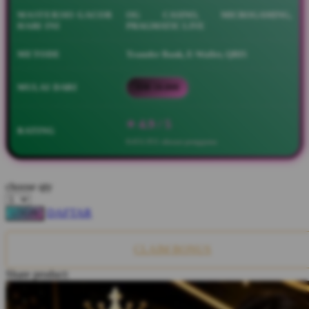
Twistshake
MASTER303 GACOR
OG CASINO, MICROGAMING,
HARI INI
PRAGMATIC LIVE
TY Toys
METODE
Transfer Bank, E-Wallet, QRIS
U
MULAI DARI
IDR 10.000
V
⭐ 4.9 / 5
RATING
Veja
8.651.951 ulasan pengguna
Vitaflow
Vtech
choose qty
DAFTAR
LOGIN
W
Waterland
CLAIM BONUS
Wellness
Share product:
X