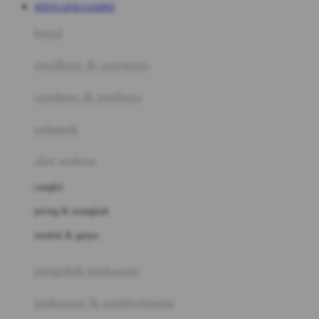
SITUS LIVE CASINO
botol
sterilizer & warmers
soothers & teethers
celemek
alat makan
cangkir
piring & mangkuk
sendok & garpu
pengolah makanan
makanan & multivitamin