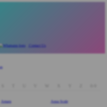
Contact Us
us
S
T
U
V
W
X
Y
Z
0-9
Amara
Aqua Scale