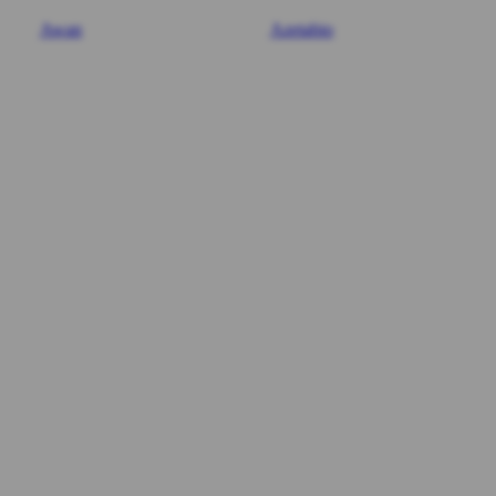
Awan
Azetabio