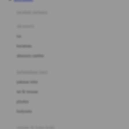
Azetabio
produk terbaru
B
aksesoris
Baabaasheepz
tas
Babiators
kacamata
Baby Dove
aksesoris rambut
Baby Jogger
Baby Rovega
kebutuhan bayi
Babybee
pakaian tidur
Banana Boat
set & terusan
Banz
piyama
Barbie
bodysuits
Beaba
Beauty Barn
sepatu & kaus kaki