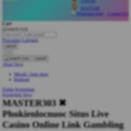
LOGIN
Q
DAFTAR
Contact Us
QV Baby
Cari
R
Real Shades
Pencarian Lanjutan
cancel
Red Castle
Cari
Ribbon Madness
cancel
Akun Saya
S
Masuk / buat akun
Bantuan
Sebamed
Daftar Keinginan
Silver Cross
Keranjang Saya
MASTER303 ✖
Simply Idea
Phukienlocnuoc Situs Live
Skip Hop
Spectra
Casino Online Link Gambling