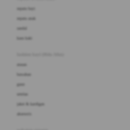
Bio Oil
sepatu bayi
Biolane
sepatu anak
Bite Fighters
sandal
Bizzi Growin
kaus kaki
Blackmores
fashion bayi (0bln-3thn)
Blooming Marvellous
atasan
Bonnels
bawahan
Bravado
gaun
Bruder
setelan
Brush Baby
jaket & kardigan
Buds Organics
aksesoris
Bugaboo
Buggygear