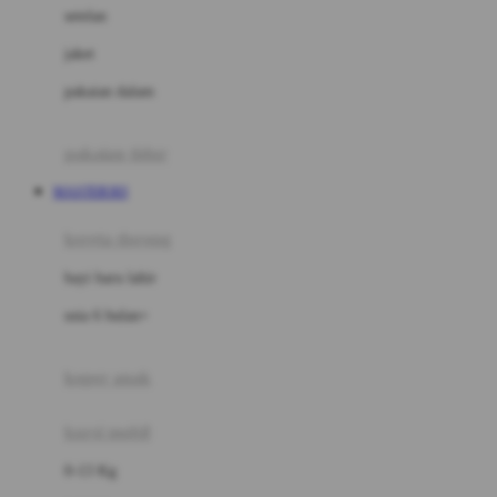
Dae Organics
setelan
Docare
jaket
Doona
pakaian dalam
Down To Earth
Drew
pakaian tidur
Dr. Brown's
MASTER303
E
kereta dorong
ELC
bayi baru lahir
Ergobaby
usia 6 bulan+
Expert Care
koper anak
Ezyroller
kursi mobil
F
0-13 Kg
Felt So Sweet