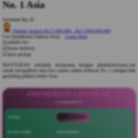
Squishmallows
No. 1 Asia
Starbooks
Serendah
Rp 20
Stick-O
Hadiah Jackpot
Rp.5.000.000
-
Rp.5.000.000.000
Stokke
Use Installment Options from
.
Learn more
Available for :
Sudocrem
home delivery
Sumimo
store pickup
Sunnylife
MASTER303 menjalin kerjasama dengan phukienlocnuoc.net
untuk menjadikan situs live casino online terbesar No. 1 sebagai link
Sun-Staches
gambling pilihan bettor Asia.
Swimava
INFORMASI LENGKAP
T
Tommee Tippee
NAMA
LIVE CASINO
Trunki
Tutti Bambini
KATEGORI
MASTER303