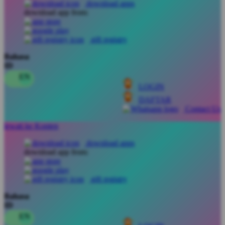
download apps
download app from:
Oh Ma Grain
Okiedog
gift registry
P
Bahasa
ID
Peachy
LOGIN
Phil & Ted's
DAFTAR
Philips Avent
Contact Us
Pigeon
lewati ke Konten
Playgro
download apps
download app from:
Poled Global
Ponycycle
gift registry
Puma
Bahasa
ID
Pureats