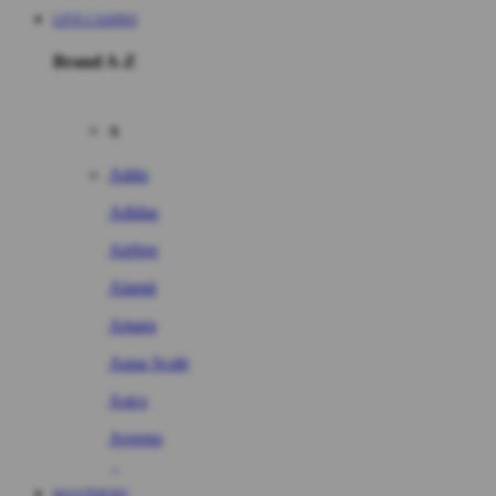
LIVE CASINO
Brand A-Z
A
Addo
Adidas
Airfree
Alamii
Amara
Aqua Scale
Asics
Aveeno
Awan
MASTER303