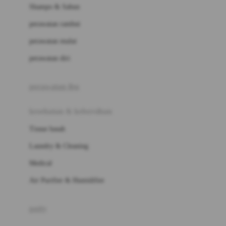
London Taxi
Shampo & Sabun
Love To Dream
perawatan rambut
perawatan mulut
M
perawatan diri
Magformers
Mama's Choice
perawatan ibu
Mamas&Papas
kesehatan & kebersihan
Mamaway
Tissue basah
Maxi Cosi
Laundry & Cleaning
Megabloks
Medical
Micro
Air Purifier & Humidifier
MiDeer
Mimi & Lula
potty
Mini Monkey