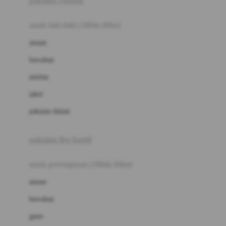
pakaian renang
Bumkins
anak laki-laki (18bln-8thn)
C
atasan
Cetaphil
bawahan
Chicco
setelan
Childlife
jaket
Clevamama
pakaian dalam
Cocolatte
Cottonseeds
pakaian ibu hamil
Cozy N Safe
anak perempuan (18bln-8thn)
Crane
atasan
Cybex
bawahan
D
gaun