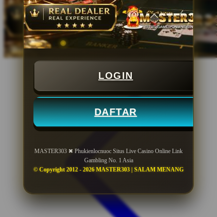
LOGIN
DAFTAR
MASTER303 ✖ Phukienlocnuoc Situs Live Casino Online Link
Gambling No. 1 Asia
© Copyright 2012 - 2026 MASTER303 | SALAM MENANG