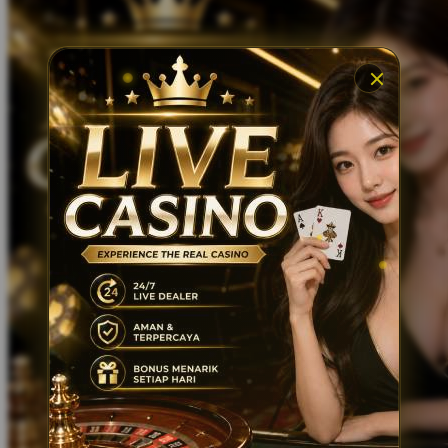
Xootz
Y
Yamatoya
Z
Zaxy
Zoggs
0-9
4Moms
59S