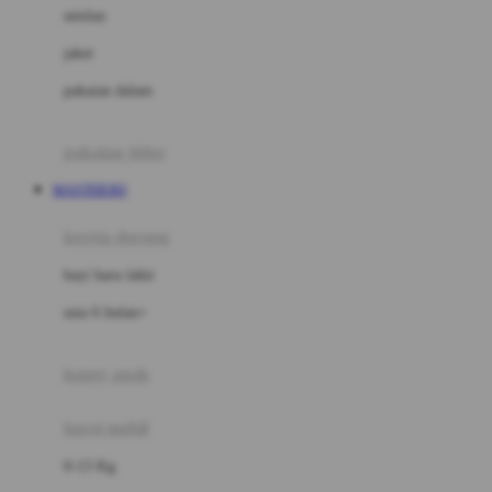
Dae Organics
setelan
Docare
jaket
Doona
pakaian dalam
Down To Earth
Drew
pakaian tidur
Dr. Brown's
MASTER303
E
kereta dorong
ELC
bayi baru lahir
Ergobaby
usia 6 bulan+
Expert Care
koper anak
Ezyroller
kursi mobil
F
0-13 Kg
Felt So Sweet