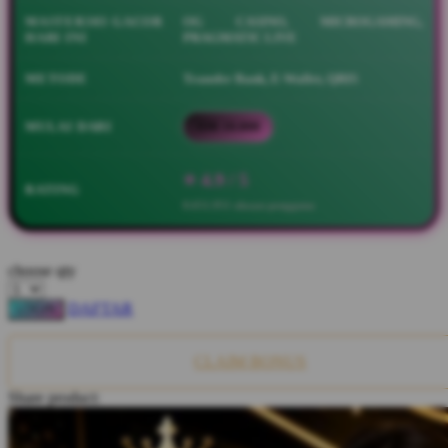
Twistshake
MASTER303 GACOR
OG CASINO, MICROGAMING,
HARI INI
PRAGMATIC LIVE
TY Toys
METODE
Transfer Bank, E-Wallet, QRIS
U
MULAI DARI
IDR 10.000
V
⭐ 4.9 / 5
RATING
Veja
8.651.951 ulasan pengguna
Vitaflow
Vtech
choose qty
DAFTAR
LOGIN
W
Waterland
CLAIM BONUS
Wellness
Share product:
X