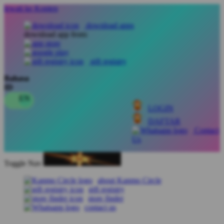
lewati ke Konten
download apps
download app from:
gift registry
Bahasa
ID
LOGIN
DAFTAR
Contact
Us
Toggle Nav
about Kanmo Circle
gift registry
store finder
contact us