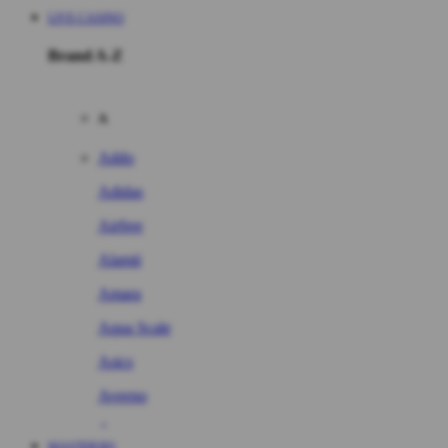
LIVE CASINO
Brand A-Z
A
Addo
Adidas
Airfree
Alamii
Amara
Aqua Scale
Asics
Aveeno
Awan
MASTER303