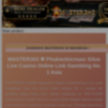
Share product:
JUARANYA MASTER303 DI INDONESIA !
MASTER303 ✖ Phukienlocnuoc Situs
Live Casino Online Link Gambling No.
1 Asia
MASTER303 menjalin kerjasama dengan phukienlocnuoc.net untuk
menjadikan situs live casino online terbesar No. 1 sebagai link
gambling pilihan bettor Asia. Melalui kolaborasi ini, MASTER303
berkomitmen menjadi situs live casino pilihan dengan layanan terbaik
serta akses link gambling cepat dan terpercaya. Berbagai permainan