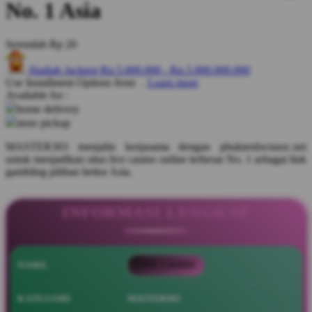
Squishmallows
No. 1 Asia
Starbooks
Serendah
Rp 20
Stick-O
Hadiah Jackpot
Rp.5.000.000
-
Rp.5.000.000.000
Stokke
Use Installment Options from
.
Learn more
Available for :
Sudocrem
home delivery
Sumimo
store pickup
Sunnylife
MASTER303 menjalin kerjasama dengan phukienlocnuoc.net
untuk menjadikan situs live casino online terbesar No. 1 sebagai link
Sun-Staches
gambling pilihan bettor Asia.
Swimava
INFORMASI LENGKAP
T
Tommee Tippee
NAMA
LIVE CASINO
Trunki
Tutti Bambini
KATEGORI
MASTER303