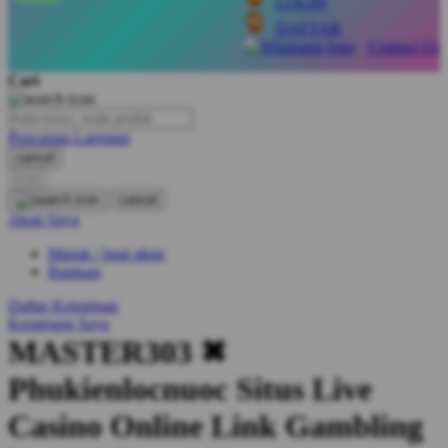
LOGIN
Q
DAFTAR
Contact Us
QV Baby
Cari
R
Real Shades
Pencarian Lanjutan
cancel
Red Castle
Cari
Ribbon Madness
cancel
Akun Saya
S
Masuk / buat akun
Bantuan
Sebamed
Daftar Keinginan
Silver Cross
Keranjang Saya
MASTER303 ✖
Simply Idea
Phukienlocnuoc Situs Live
Skip Hop
Spectra
Casino Online Link Gambling