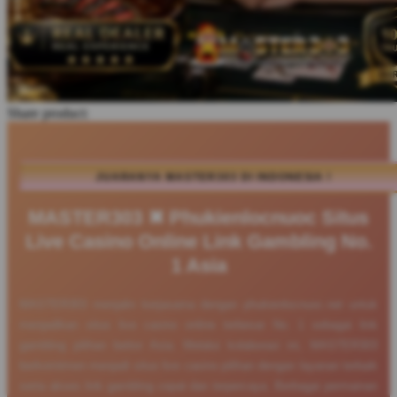
Share product:
JUARANYA MASTER303 DI INDONESIA !
MASTER303 ✖ Phukienlocnuoc Situs
Live Casino Online Link Gambling No.
1 Asia
MASTER303 menjalin kerjasama dengan phukienlocnuoc.net untuk
menjadikan situs live casino online terbesar No. 1 sebagai link
gambling pilihan bettor Asia. Melalui kolaborasi ini, MASTER303
berkomitmen menjadi situs live casino pilihan dengan layanan terbaik
serta akses link gambling cepat dan terpercaya. Berbagai permainan