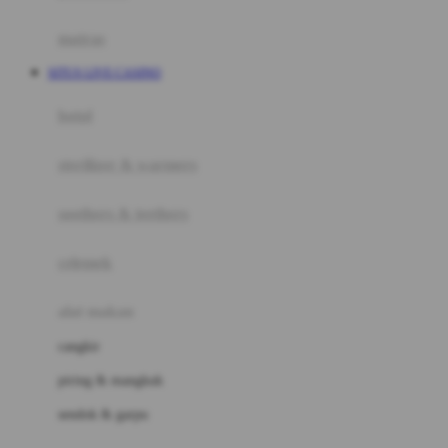
Happy Tummy
Hauck
matras
Havaianas
SITUS LIVE CASINO
Hegen
botol
Hot Wheels
sterilizer & warmers
Hybrid
soothers & teethers
I
Inlacta DHA
celemek
Interlac
alat makan
Ivenet
cangkir
J
piring & mangkuk
Jack N Jill
sendok & garpu
Joie