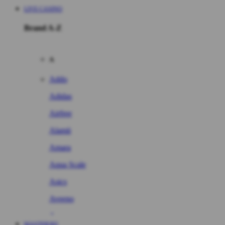
LIVE CASINO
Brand A-Z
A
Addo
Adidas
Airfree
Alamii
Amara
Aqua Scale
Asics
Aveeno
Awan
MASTER303