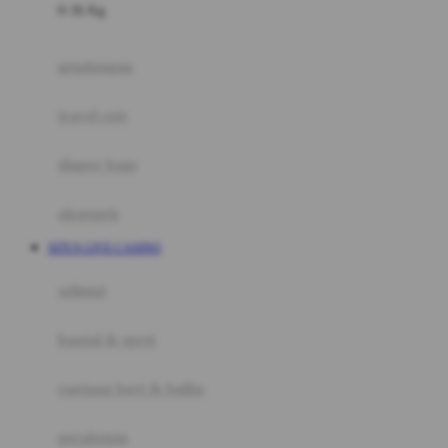
0-36 Kg
Fisher Price
Flipper
gendongan
Friends Of Sally
travel cots
G
diaper bags
Gb
Geko
aksesoris
Graco
SITUS LIVE CASINO
Gund
selimut
H
bantal & sprei
Habbie
Haenim
ranjang bayi & balita
Happy Horse
perabotan