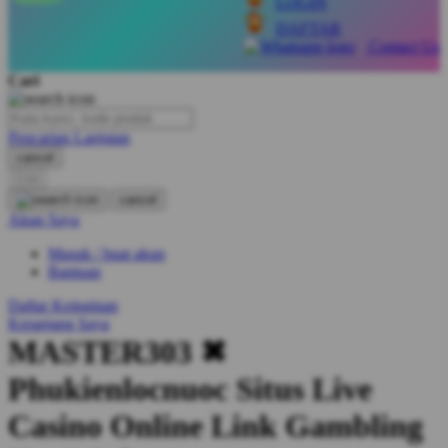
LOGIN
Q
DAFTAR
Contact Us
QV Baby
Cari
R
Real Shades
Pencarian Lanjutan
cancel
Red Castle
Cari
Ribbon Madness
cancel
Akun Saya
S
Masuk / buat akun
Bantuan
Sebamed
Daftar Keinginan
Silver Cross
Keranjang Saya
MASTER303 ✖
Simply Idea
Phukienlocnuoc Situs Live
Skip Hop
Spectra
Casino Online Link Gambling