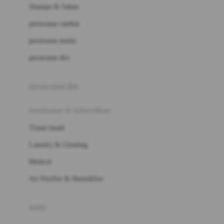
London Taxi
Shampo & Sabun
Love To Dream
perawatan rambut
perawatan mulut
M
perawatan diri
Magformers
Mama's Choice
perawatan ibu
Mamas&Papas
kesehatan & kebersihan
Mamaway
Tissue basah
Maxi Cosi
Laundry & Cleaning
Megabloks
Medical
Micro
Air Purifier & Humidifier
MiDeer
Mimi & Lula
potty
Mini Monkey