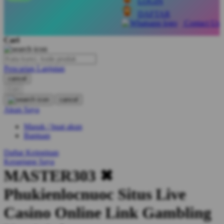
LOGIN
Q
DAFTAR
Contact Us
QV Baby
Cari
R
Real Shades
Pencarian Lanjutan
cancel
Red Castle
Cari
Ribbon Madness
cancel
Akun Saya
S
Masuk / buat akun
Bantuan
Sebamed
Daftar Keinginan
Silver Cross
Keranjang Saya
MASTER303 ✖
Simply Idea
Phukienlocnuoc Situs Live
Skip Hop
Spectra
Casino Online Link Gambling