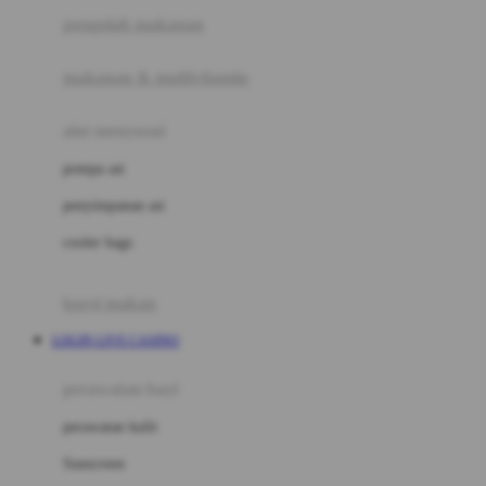
pengolah makanan
Joolz
Jujube
makanan & multivitamin
K
alat menyusui
Kiddycuts
pompa asi
Kumon
penyimpanan asi
L
cooler bags
Leapfrog
kursi makan
Leclerc
LOGIN LIVE CASINO
Lee Vierra
Lillebaby
perawatan bayi
Little Bird Told Me
perawatan kulit
Little Miss Janis
Sunscreen