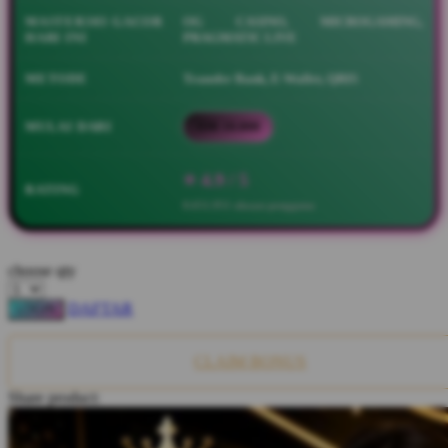
Twistshake
MASTER303 GACOR
OG CASINO, MICROGAMING,
HARI INI
PRAGMATIC LIVE
TY Toys
METODE
Transfer Bank, E-Wallet, QRIS
U
MULAI DARI
IDR 10.000
V
⭐ 4.9 / 5
RATING
Veja
8.651.951 ulasan pengguna
Vitaflow
Vtech
choose qty
DAFTAR
LOGIN
W
Waterland
CLAIM BONUS
Wellness
Share product:
X