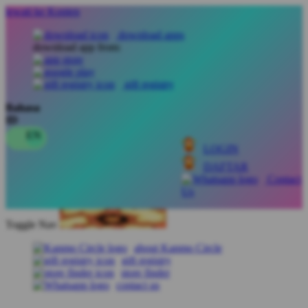
lewati ke Konten
download apps
download app from:
gift registry
Bahasa
ID
LOGIN
DAFTAR
Contact
Us
Toggle Nav
about Kanmo Circle
gift registry
store finder
contact us