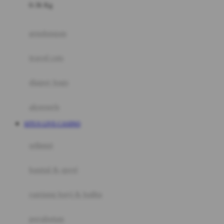
0-36 Kg
Fisher Price
Flipper
gendongan
Friends Of Sally
travel cots
G
diaper bags
Gb
Geko
aksesoris
Graco
SITUS LIVE CASINO
Gund
selimut
H
bantal & sprei
Habbie
Haenim
ranjang bayi & balita
Happy Horse
perabotan