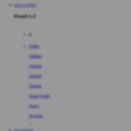
LIVE CASINO
Brand A-Z
A
Addo
Adidas
Airfree
Alamii
Amara
Aqua Scale
Asics
Aveeno
Awan
MASTER303