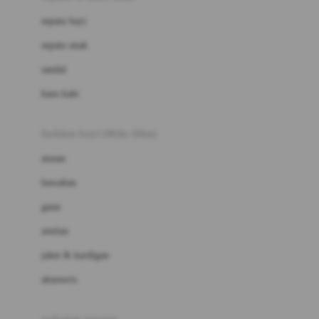
Bio Oil
sepatu bayi
Biolane
sepatu anak
Bite Fighters
sandal
Bizzi Growin
kaus kaki
Blackmores
fashion bayi (0bln-3thn)
Blooming Marvellous
atasan
Bonnels
bawahan
Bravado
gaun
Bruder
setelan
Brush Baby
jaket & kardigan
Buds Organics
aksesoris
Bugaboo
Buggygear