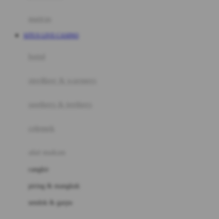
Happy Tummy
Hauck
matras
Havaianas
SITUS LIVE CASINO
Hegen
botol
Hot Wheels
sterilizer & warmers
Hybrid
soothers & teethers
I
Inlacta DHA
celemek
Interlac
alat makan
Ivenet
cangkir
J
piring & mangkuk
Jack N Jill
sendok & garpu
Joie