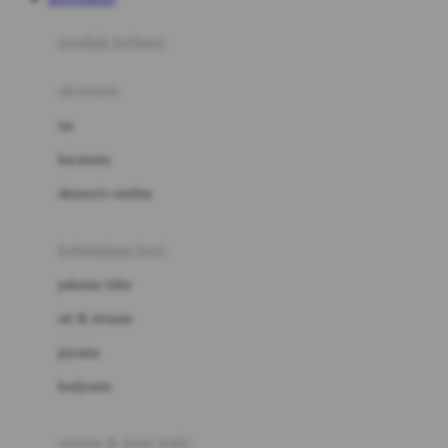
Azetabio
produk terbaru
B
aksesoris
Baabaasheepz
tas
Babiators
kacamata
Baby Dove
aksesoris rambut
Baby Jogger
Baby Rovega
kebutuhan bayi
Babybee
pakaian tidur
Banana Boat
set & terusan
Banz
piyama
Barbie
bodysuits
Beaba
Beauty Barn
sepatu & kaus kaki