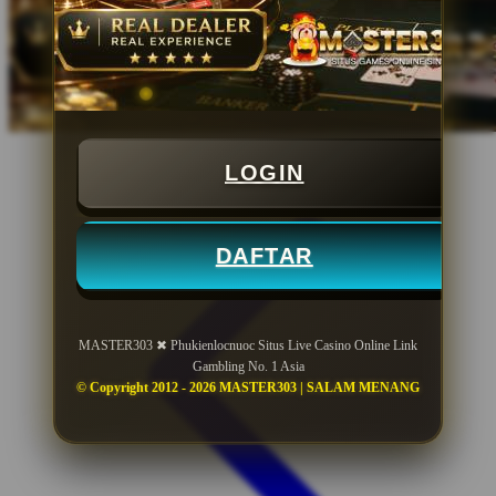
LOGIN
DAFTAR
MASTER303 ✖ Phukienlocnuoc Situs Live Casino Online Link
Gambling No. 1 Asia
© Copyright 2012 - 2026 MASTER303 | SALAM MENANG