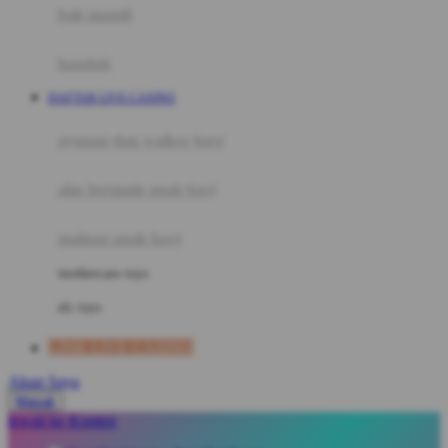
Moby
bak mandi
Momami
handuk
Mothercare
DAFTAR LIVE CASINO
Mustela
ayunan dan walker bayi
My Buddy Tag
My K
alas bermain anak bayi
N
mainan anak bayi
Naif
mothercare toys
Nike
elc toys
Nordic Natural
LINK LIVE CASINO
Nuby
Akun Saya
Nuna
Masuk
lewati ke Konten
O