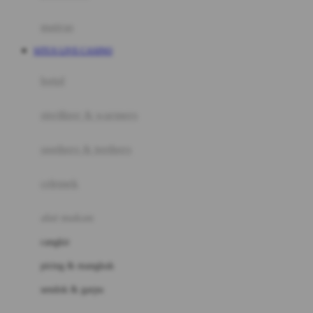
Happy Tummy
Hauck
matras
Havaianas
SITUS LIVE CASINO
Hegen
botol
Hot Wheels
sterilizer & warmers
Hybrid
soothers & teethers
I
Inlacta DHA
celemek
Interlac
alat makan
Ivenet
cangkir
J
piring & mangkuk
Jack N Jill
sendok & garpu
Joie