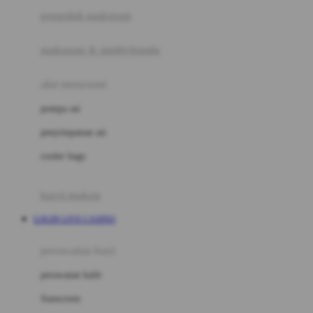
pengolah makanan
Joolz
Jujube
makanan & multivitamin
K
alat menyusui
Kiddycuts
pompa asi
Kumon
penyimpanan asi
L
cooler bags
Leapfrog
kursi makan
Leclerc
LOGIN LIVE CASINO
Lee Vierra
Lillebaby
perawatan bayi
Little Bird Told Me
perawatan kulit
Little Miss Janis
Sunscreen