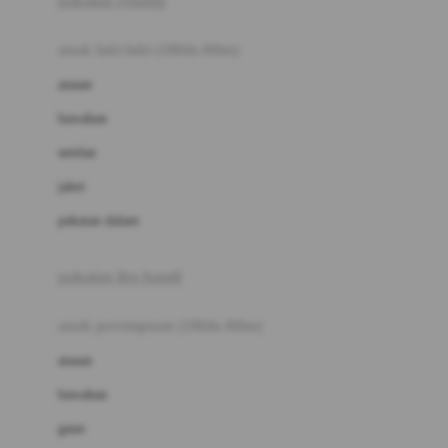
pakaian renang
Bumkins
anak laki-laki (18bln-8thn)
C
atasan
Cetaphil
bawahan
Chicco
setelan
Childlife
jaket
Clevamama
pakaian dalam
Cocolatte
Cottonseeds
pakaian ibu hamil
Cozy N Safe
anak perempuan (18bln-8thn)
Crane
atasan
Cybex
bawahan
D
gaun