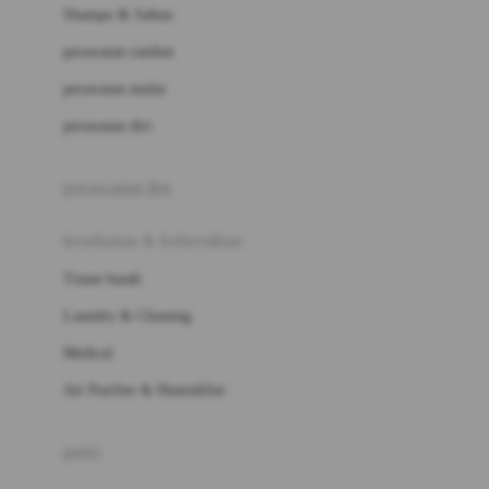
London Taxi
Shampo & Sabun
Love To Dream
perawatan rambut
perawatan mulut
M
perawatan diri
Magformers
Mama's Choice
perawatan ibu
Mamas&Papas
kesehatan & kebersihan
Mamaway
Tissue basah
Maxi Cosi
Laundry & Cleaning
Megabloks
Medical
Micro
Air Purifier & Humidifier
MiDeer
Mimi & Lula
potty
Mini Monkey