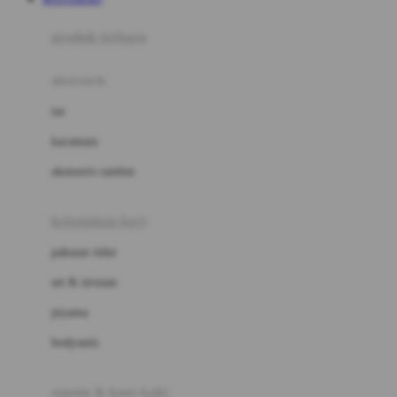
Azetabio
produk terbaru
B
aksesoris
Baabaasheepz
tas
Babiators
kacamata
Baby Dove
aksesoris rambut
Baby Jogger
Baby Rovega
kebutuhan bayi
Babybee
pakaian tidur
Banana Boat
set & terusan
Banz
piyama
Barbie
bodysuits
Beaba
Beauty Barn
sepatu & kaus kaki