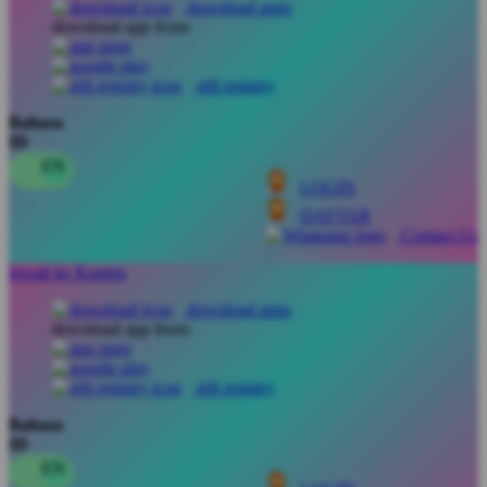
download apps
download app from:
Oh Ma Grain
Okiedog
gift registry
P
Bahasa
ID
Peachy
LOGIN
Phil & Ted's
DAFTAR
Philips Avent
Contact Us
Pigeon
lewati ke Konten
Playgro
download apps
download app from:
Poled Global
Ponycycle
gift registry
Puma
Bahasa
ID
Pureats