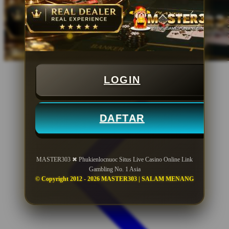
LOGIN
DAFTAR
MASTER303 ✖ Phukienlocnuoc Situs Live Casino Online Link
Gambling No. 1 Asia
© Copyright 2012 - 2026 MASTER303 | SALAM MENANG