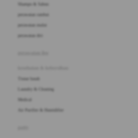
London Taxi
Shampo & Sabun
Love To Dream
perawatan rambut
perawatan mulut
M
perawatan diri
Magformers
Mama's Choice
perawatan ibu
Mamas&Papas
kesehatan & kebersihan
Mamaway
Tissue basah
Maxi Cosi
Laundry & Cleaning
Megabloks
Medical
Micro
Air Purifier & Humidifier
MiDeer
Mimi & Lula
potty
Mini Monkey