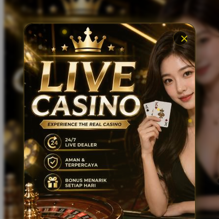
Xootz
Y
Yamatoya
Z
Zaxy
Zoggs
0-9
4Moms
59S