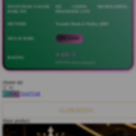
Twistshake
MASTER303 GACOR
OG CASINO, MICROGAMING,
HARI INI
PRAGMATIC LIVE
TY Toys
METODE
Transfer Bank, E-Wallet, QRIS
U
MULAI DARI
IDR 10.000
V
⭐ 4.9 / 5
RATING
Veja
8.651.951 ulasan pengguna
Vitaflow
Vtech
choose qty
DAFTAR
LOGIN
W
Waterland
CLAIM BONUS
Wellness
Share product:
X