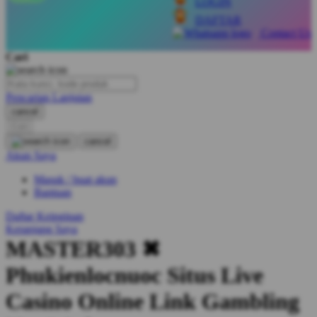
LOGIN
Q
DAFTAR
Contact Us
QV Baby
Cari
R
Real Shades
Pencarian Lanjutan
cancel
Red Castle
Cari
Ribbon Madness
cancel
Akun Saya
S
Masuk / buat akun
Bantuan
Sebamed
Daftar Keinginan
Silver Cross
Keranjang Saya
MASTER303 ✖
Simply Idea
Phukienlocnuoc Situs Live
Skip Hop
Spectra
Casino Online Link Gambling