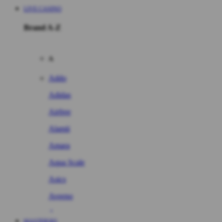
LIVE CASINO
Brand A-Z
A
Addo
Adidas
Airfree
Alamii
Amara
Aqua Scale
Asics
Aveeno
Awan
MASTER303