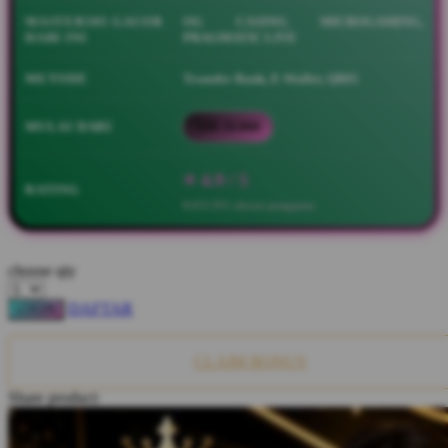
Twistshake
MASTER303 GACOR
OG CASINO, MICROGAMING,
HARI INI
PRAGMATIC LIVE
TY Toys
METODE
Transfer Bank, E-Wallet, QRIS
U
MULAI DARI
IDR 10.000
V
⭐ 4.9 / 5
RATING
Veja
8.651.951 ulasan pengguna
Vitaflow
Vtech
choose qty
DAFTAR
LOGIN
W
Waterland
CLAIM BONUS
Wellness
Share product:
X