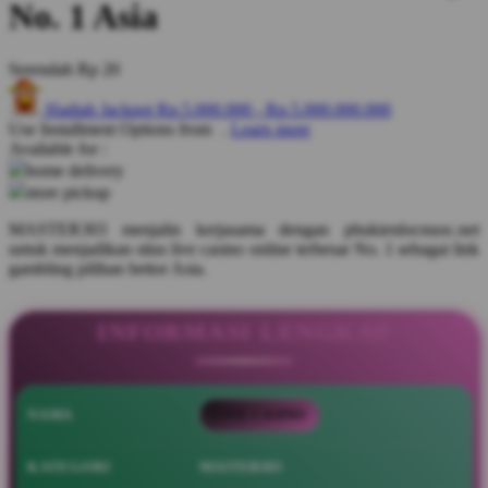
Squishmallows
No. 1 Asia
Starbooks
Serendah
Rp 20
Stick-O
Hadiah Jackpot
Rp.5.000.000
-
Rp.5.000.000.000
Stokke
Use Installment Options from
.
Learn more
Available for :
Sudocrem
home delivery
Sumimo
store pickup
Sunnylife
MASTER303 menjalin kerjasama dengan phukienlocnuoc.net
untuk menjadikan situs live casino online terbesar No. 1 sebagai link
Sun-Staches
gambling pilihan bettor Asia.
Swimava
INFORMASI LENGKAP
T
Tommee Tippee
NAMA
LIVE CASINO
Trunki
Tutti Bambini
KATEGORI
MASTER303