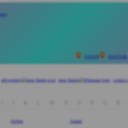
istry
LOGIN
DAFTAR
gift registry
store finder
contact 
I
J
K
L
M
N
O
P
Q
R
Airfree
Alamii