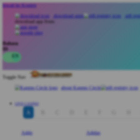
lewati ke Konten
download apps
gift reg
download app from:
Bahasa
ID
Toggle Nav
about Kanmo Circle
LIVE CASINO
A
B
C
D
E
F
G
H
Addo
Adidas