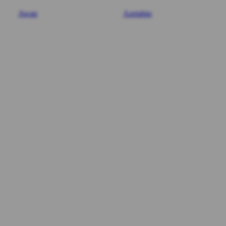
Awan
Azetabio