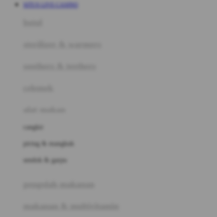
SITUS LIVE CASINO
botol
sterilizer & warmers
soothers & teethers
celemek
alat makan
cangkir
piring & mangkuk
sendok & garpu
pengolah makanan
makanan & multivitamin