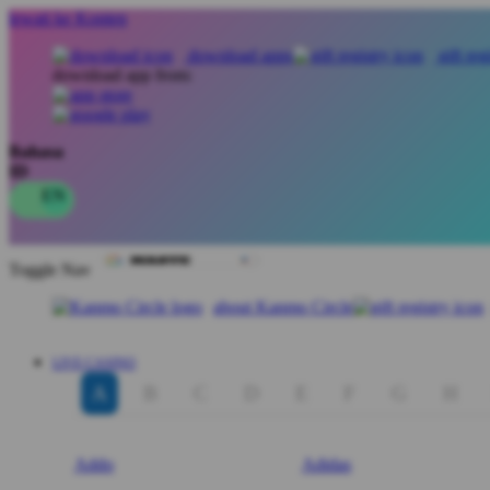
lewati ke Konten
download apps
gift reg
download app from:
Bahasa
ID
Toggle Nav
about Kanmo Circle
LIVE CASINO
A
B
C
D
E
F
G
H
Addo
Adidas