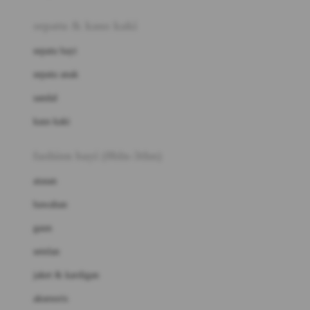
sepatu & kaus kaki
sepatu bayi
sepatu anak
sandal
kaus kaki
fashion bayi (0bln-3thn)
atasan
bawahan
gaun
setelan
jaket & kardigan
aksesoris