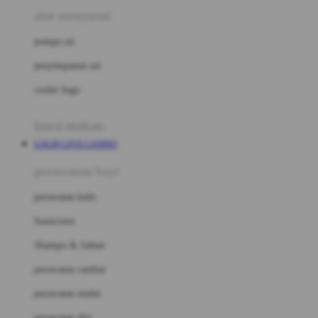
alat menyusui
pompa asi
penyimpanan asi
cooler bags
kursi makan
LOGIN LIVE CASINO
perawatan bayi
perawatan kulit
Sunscreen
Shampo & Sabun
perawatan rambut
perawatan mulut
perawatan diri