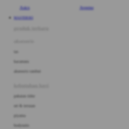
Asics
Aveeno
MASTER303
produk terbaru
aksesoris
tas
kacamata
aksesoris rambut
kebutuhan bayi
pakaian tidur
set & terusan
piyama
bodysuits