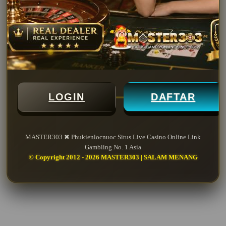
LOGIN
DAFTAR
MASTER303 ✖ Phukienlocnuoc Situs Live Casino Online Link
Gambling No. 1 Asia
© Copyright 2012 - 2026 MASTER303 | SALAM MENANG