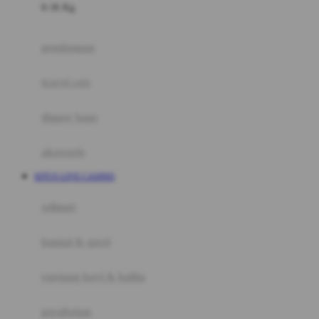
0-36 Kg
Fisher Price
Flipper
gendongan
Friends Of Sally
travel cots
G
diaper bags
Gb
Geko
aksesoris
Graco
SITUS LIVE CASINO
Gund
selimut
H
bantal & sprei
Habbie
Haenim
ranjang bayi & balita
Happy Horse
perabotan