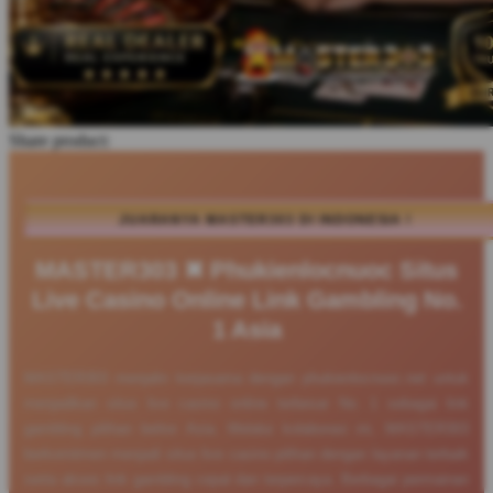
Share product:
JUARANYA MASTER303 DI INDONESIA !
MASTER303 ✖ Phukienlocnuoc Situs
Live Casino Online Link Gambling No.
1 Asia
MASTER303 menjalin kerjasama dengan phukienlocnuoc.net untuk
menjadikan situs live casino online terbesar No. 1 sebagai link
gambling pilihan bettor Asia. Melalui kolaborasi ini, MASTER303
berkomitmen menjadi situs live casino pilihan dengan layanan terbaik
serta akses link gambling cepat dan terpercaya. Berbagai permainan