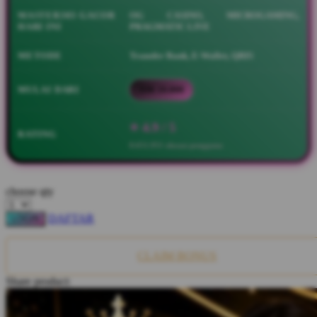
Twistshake
MASTER303 GACOR
OG CASINO, MICROGAMING,
HARI INI
PRAGMATIC LIVE
TY Toys
METODE
Transfer Bank, E-Wallet, QRIS
U
MULAI DARI
IDR 10.000
V
⭐ 4.9 / 5
RATING
Veja
8.651.951 ulasan pengguna
Vitaflow
Vtech
choose qty
DAFTAR
LOGIN
W
Waterland
CLAIM BONUS
Wellness
Share product:
X