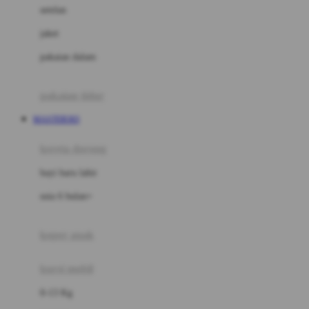
Dae Organics
setelan
Docare
jaket
Doona
pakaian dalam
Down To Earth
Drew
pakaian tidur
Dr. Brown's
MASTER303
E
kereta dorong
ELC
bayi baru lahir
Ergobaby
usia 6 bulan+
Expert Care
koper anak
Ezyroller
kursi mobil
F
0-13 Kg
Felt So Sweet