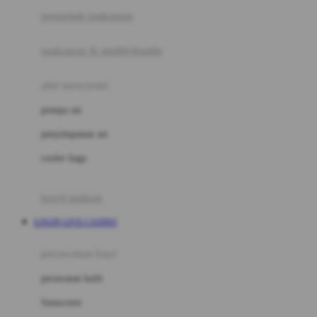
pengolah makanan
Joolz
Jujube
makanan & multivitamin
K
alat menyusui
Kiddycuts
pompa asi
Kumon
penyimpanan asi
L
cooler bags
Leapfrog
kursi makan
Leclerc
LOGIN LIVE CASINO
Lee Vierra
Lillebaby
perawatan bayi
Little Bird Told Me
perawatan kulit
Little Miss Janis
Sunscreen