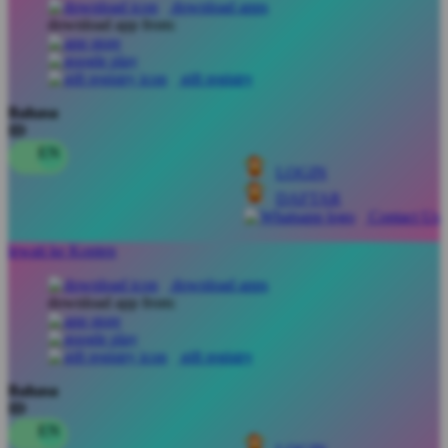
download apps
download app from:
Oh Ma Grain
Okiedog
gift registry
P
Bahasa
ID
Peachy
LOGIN
Phil & Ted's
DAFTAR
Philips Avent
Contact Us
Pigeon
lewati ke Konten
Playgro
download apps
download app from:
Poled Global
Ponycycle
gift registry
Puma
Bahasa
ID
Pureats