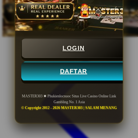
LOGIN
DAFTAR
MASTER303 ✖ Phukienlocnuoc Situs Live Casino Online Link
Gambling No. 1 Asia
© Copyright 2012 - 2026 MASTER303 | SALAM MENANG