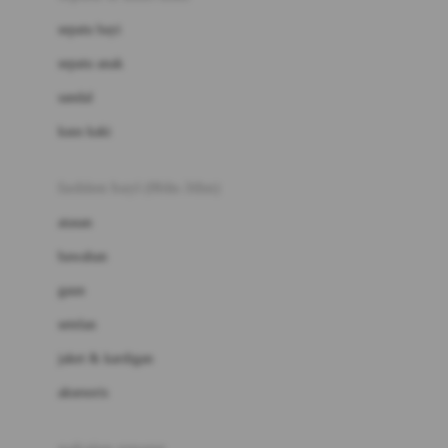
Bio Oil
sepatu bayi
Biolane
sepatu anak
Bite Fighters
sandal
Bizzi Growin
kaus kaki
Blackmores
fashion bayi (0bln-3thn)
Blooming Marvellous
atasan
Bonnels
bawahan
Bravado
gaun
Bruder
setelan
Brush Baby
jaket & kardigan
Buds Organics
aksesoris
Bugaboo
Buggygear