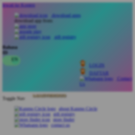
lewati ke Konten
download apps
download app from:
gift registry
Bahasa
ID
LOGIN
DAFTAR
Contact
Us
Toggle Nav
about Kanmo Circle
gift registry
store finder
contact us