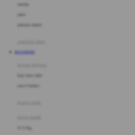
Dae Organics
setelan
Docare
jaket
Doona
pakaian dalam
Down To Earth
Drew
pakaian tidur
Dr. Brown's
MASTER303
E
kereta dorong
ELC
bayi baru lahir
Ergobaby
usia 6 bulan+
Expert Care
koper anak
Ezyroller
kursi mobil
F
0-13 Kg
Felt So Sweet