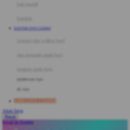
Moby
bak mandi
Momami
handuk
Mothercare
DAFTAR LIVE CASINO
Mustela
ayunan dan walker bayi
My Buddy Tag
My K
alas bermain anak bayi
N
mainan anak bayi
Naif
mothercare toys
Nike
elc toys
Nordic Natural
LINK LIVE CASINO
Nuby
Akun Saya
Nuna
Masuk
lewati ke Konten
O