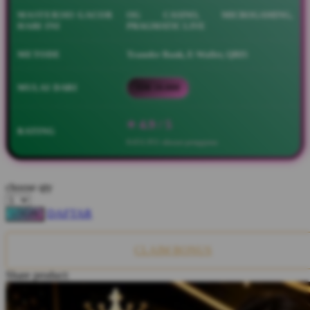
Twistshake
MASTER303 GACOR
OG CASINO, MICROGAMING,
HARI INI
PRAGMATIC LIVE
TY Toys
METODE
Transfer Bank, E-Wallet, QRIS
U
MULAI DARI
IDR 10.000
V
⭐ 4.9 / 5
RATING
Veja
8.651.951 ulasan pengguna
Vitaflow
Vtech
choose qty
DAFTAR
LOGIN
W
Waterland
CLAIM BONUS
Wellness
Share product:
X