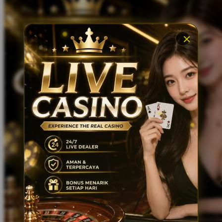
Xootz
Y
Yamatoya
Z
Zaxy
Zoggs
0-9
4Moms
59S