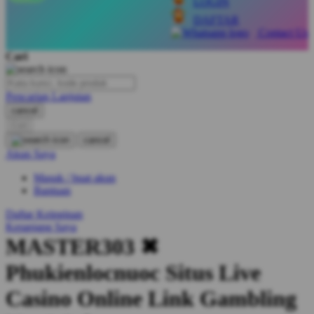
LOGIN
Q
DAFTAR
Contact Us
QV Baby
Cari
R
Real Shades
Pencarian Lanjutan
cancel
Red Castle
Cari
Ribbon Madness
cancel
Akun Saya
S
Masuk / buat akun
Bantuan
Sebamed
Daftar Keinginan
Silver Cross
Keranjang Saya
MASTER303 ✖
Simply Idea
Phukienlocnuoc Situs Live
Skip Hop
Spectra
Casino Online Link Gambling