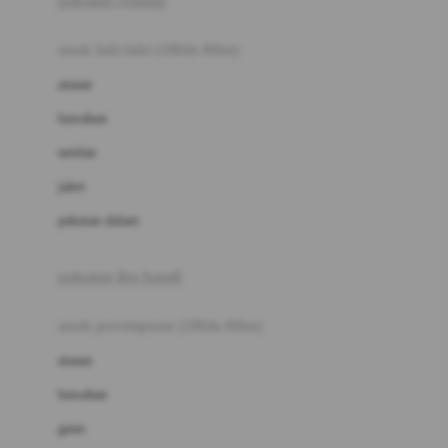
pakaian renang
Bumkins
anak laki-laki (18bln-8thn)
C
atasan
Cetaphil
bawahan
Chicco
setelan
Childlife
jaket
Clevamama
pakaian dalam
Cocolatte
Cottonseeds
pakaian ibu hamil
Cozy N Safe
anak perempuan (18bln-8thn)
Crane
atasan
Cybex
bawahan
D
gaun