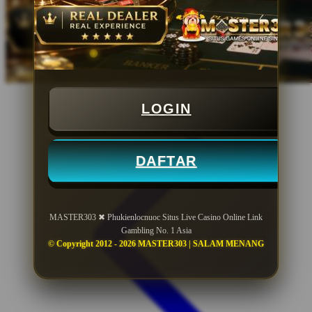
LOGIN
DAFTAR
MASTER303 ✖ Phukienlocnuoc Situs Live Casino Online Link
Gambling No. 1 Asia
© Copyright 2012 - 2026 MASTER303 | SALAM MENANG