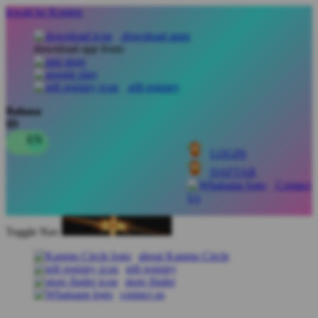
lewati ke Konten
download apps
download app from:
gift registry
Bahasa
ID
LOGIN
DAFTAR
Contact
Us
Toggle Nav
about Kanmo Circle
gift registry
store finder
contact us