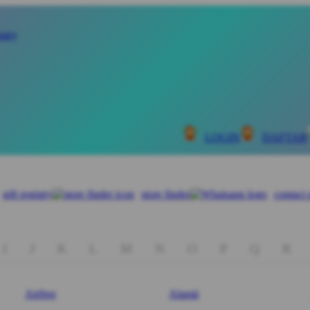
istry
LOGIN
DAFTAR
gift registry
store finder
contact 
I
J
K
L
M
N
O
P
Q
R
Airfree
Alamii