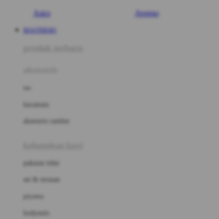
Asics
Aveeno
MASTER303
produk terbaru
aksesoris
tas
kacamata
aksesoris rambut
kebutuhan bayi
pakaian tidur
set & terusan
piyama
bodysuits