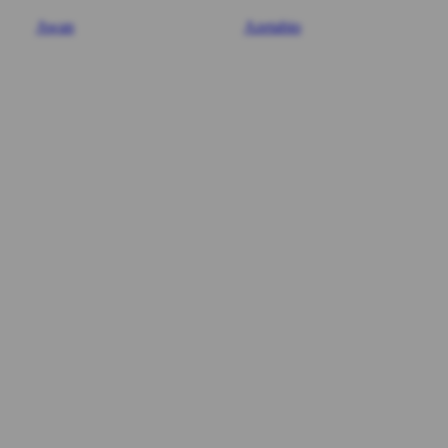
Awan
Azetabio