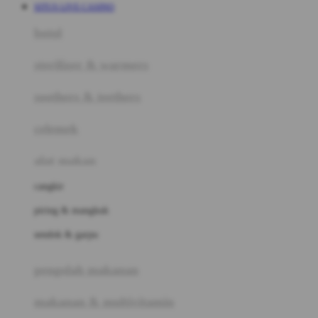
SITUS LIVE CASINO
botol
sterilizer & warmers
soothers & teethers
celemek
alat makan
cangkir
piring & mangkuk
sendok & garpu
pengolah makanan
makanan & multivitamin