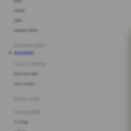
gaun
setelan
jaket
pakaian dalam
pakaian tidur
MASTER303
kereta dorong
bayi baru lahir
usia 6 bulan+
koper anak
kursi mobil
0-13 Kg