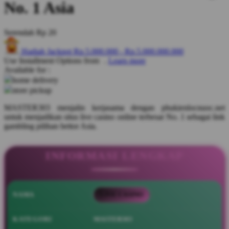
Squishmallows
No. 1 Asia
Starbooks
Serendah
Rp 20
Stick-O
Hadiah Jackpot
Rp.5.000.000
-
Rp.5.000.000.000
Stokke
Use Installment Options from
.
Learn more
Available for :
Sudocrem
home delivery
Sumimo
store pickup
Sunnylife
MASTER303 menjalin kerjasama dengan phukienlocnuoc.net
untuk menjadikan situs live casino online terbesar No. 1 sebagai link
Sun-Staches
gambling pilihan bettor Asia.
Swimava
INFORMASI LENGKAP
T
Tommee Tippee
NAMA
LIVE CASINO
Trunki
Tutti Bambini
KATEGORI
MASTER303