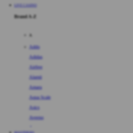
LIVE CASINO
Brand A-Z
A
Addo
Adidas
Airfree
Alamii
Amara
Aqua Scale
Asics
Aveeno
Awan
MASTER303