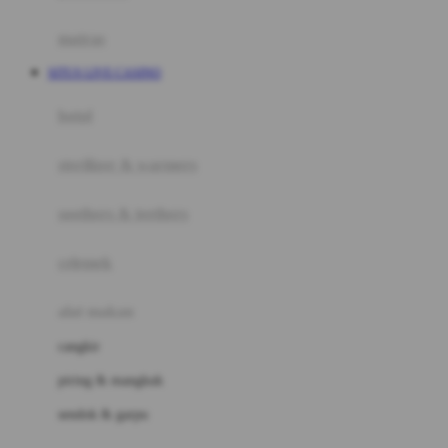
Happy Tummy
Hauck
matras
Havaianas
SITUS LIVE CASINO
Hegen
botol
Hot Wheels
sterilizer & warmers
Hybrid
soothers & teethers
I
Inlacta DHA
celemek
Interlac
alat makan
Ivenet
cangkir
J
piring & mangkuk
Jack N Jill
sendok & garpu
Joie