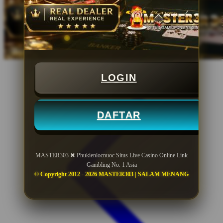
LOGIN
DAFTAR
MASTER303 ✖ Phukienlocnuoc Situs Live Casino Online Link
Gambling No. 1 Asia
© Copyright 2012 - 2026 MASTER303 | SALAM MENANG