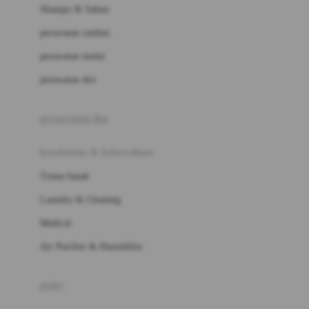
London Taxi
Shampo & Sabun
Love To Dream
perawatan rambut
perawatan mulut
M
perawatan diri
Magformers
Mama's Choice
perawatan ibu
Mamas&Papas
kesehatan & kebersihan
Mamaway
Tissue basah
Maxi Cosi
Laundry & Cleaning
Megabloks
Medical
Micro
Air Purifier & Humidifier
MiDeer
Mimi & Lula
potty
Mini Monkey