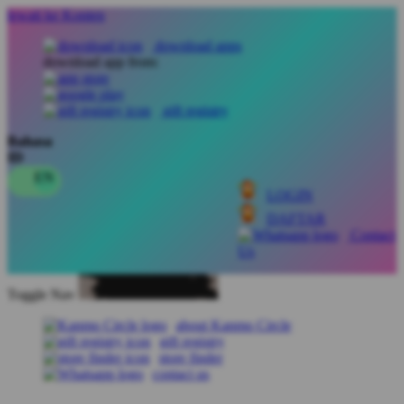
lewati ke Konten
download apps
download app from:
gift registry
Bahasa
ID
LOGIN
DAFTAR
Contact
Us
Toggle Nav
about Kanmo Circle
gift registry
store finder
contact us