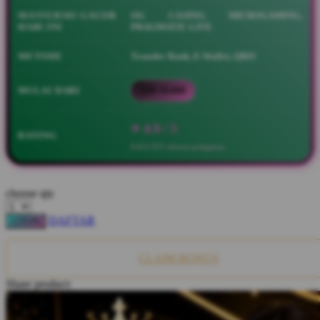
Twistshake
MASTER303 GACOR
OG CASINO, MICROGAMING,
HARI INI
PRAGMATIC LIVE
TY Toys
METODE
Transfer Bank, E-Wallet, QRIS
U
MULAI DARI
IDR 10.000
V
⭐ 4.9 / 5
RATING
Veja
8.651.951 ulasan pengguna
Vitaflow
Vtech
choose qty
DAFTAR
LOGIN
W
Waterland
CLAIM BONUS
Wellness
Share product:
X