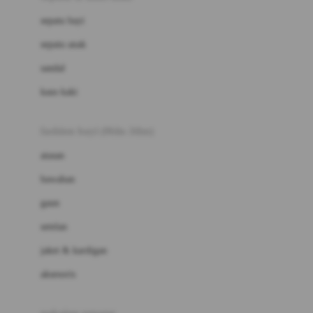
Bio Oil
sepatu bayi
Biolane
sepatu anak
Bite Fighters
sandal
Bizzi Growin
kaus kaki
Blackmores
fashion bayi (0bln-3thn)
Blooming Marvellous
atasan
Bonnels
bawahan
Bravado
gaun
Bruder
setelan
Brush Baby
jaket & kardigan
Buds Organics
aksesoris
Bugaboo
Buggygear