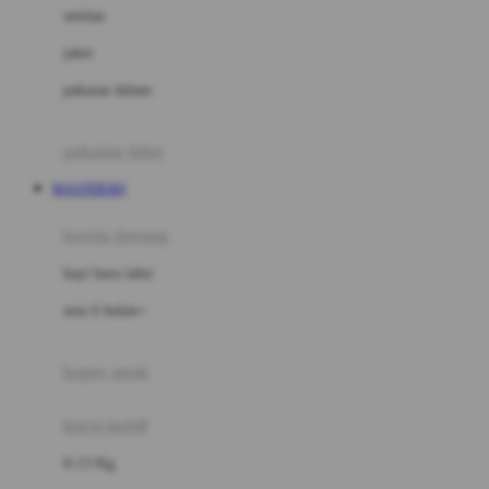
Dae Organics
setelan
Docare
jaket
Doona
pakaian dalam
Down To Earth
Drew
pakaian tidur
Dr. Brown's
MASTER303
E
kereta dorong
ELC
bayi baru lahir
Ergobaby
usia 6 bulan+
Expert Care
koper anak
Ezyroller
kursi mobil
F
0-13 Kg
Felt So Sweet