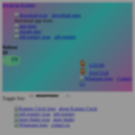
lewati ke Konten
download apps
download app from:
gift registry
Bahasa
ID
LOGIN
DAFTAR
Contact
Us
Toggle Nav
about Kanmo Circle
gift registry
store finder
contact us