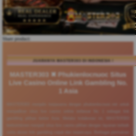
Share product:
JUARANYA MASTER303 DI INDONESIA !
MASTER303 ✖ Phukienlocnuoc Situs
Live Casino Online Link Gambling No.
1 Asia
MASTER303 menjalin kerjasama dengan phukienlocnuoc.net untuk
menjadikan situs live casino online terbesar No. 1 sebagai link
gambling pilihan bettor Asia. Melalui kolaborasi ini, MASTER303
berkomitmen menjadi situs live casino pilihan dengan layanan terbaik
serta akses link gambling cepat dan terpercaya. Berbagai permainan