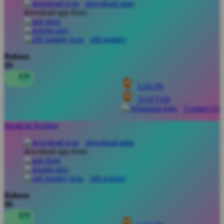
download apps
download app from:
Oh Ma Grain
Okiedog
gift registry
P
Bahasa
ID
Peachy
LOGIN
Phil & Ted's
DAFTAR
Philips Avent
Contact Us
Pigeon
lewati ke Konten
Playgro
download apps
download app from:
Poled Global
Ponycycle
gift registry
Puma
Bahasa
ID
Pureats