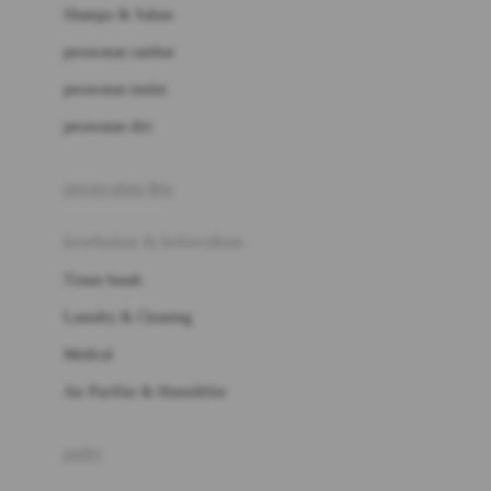
London Taxi
Shampo & Sabun
Love To Dream
perawatan rambut
perawatan mulut
M
perawatan diri
Magformers
Mama's Choice
perawatan ibu
Mamas&Papas
kesehatan & kebersihan
Mamaway
Tissue basah
Maxi Cosi
Laundry & Cleaning
Megabloks
Medical
Micro
Air Purifier & Humidifier
MiDeer
Mimi & Lula
potty
Mini Monkey