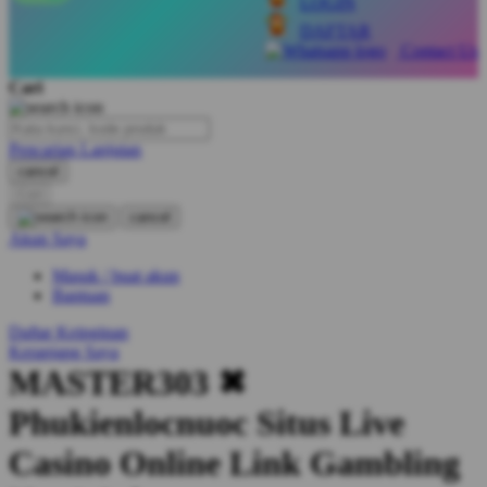
LOGIN
Q
DAFTAR
Contact Us
QV Baby
Cari
R
Real Shades
Pencarian Lanjutan
cancel
Red Castle
Cari
Ribbon Madness
cancel
Akun Saya
S
Masuk / buat akun
Bantuan
Sebamed
Daftar Keinginan
Silver Cross
Keranjang Saya
MASTER303 ✖
Simply Idea
Phukienlocnuoc Situs Live
Skip Hop
Spectra
Casino Online Link Gambling