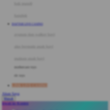
Moby
bak mandi
Momami
handuk
Mothercare
DAFTAR LIVE CASINO
Mustela
ayunan dan walker bayi
My Buddy Tag
My K
alas bermain anak bayi
N
mainan anak bayi
Naif
mothercare toys
Nike
elc toys
Nordic Natural
LINK LIVE CASINO
Nuby
Akun Saya
Nuna
Masuk
lewati ke Konten
O