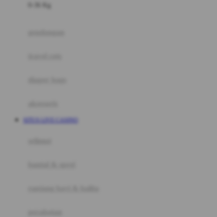
0-36 Kg
Fisher Price
Flipper
gendongan
Friends Of Sally
travel cots
G
diaper bags
Gb
Geko
aksesoris
Graco
SITUS LIVE CASINO
Gund
selimut
H
bantal & sprei
Habbie
Haenim
ranjang bayi & balita
Happy Horse
perabotan