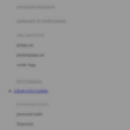
pengolah makanan
Joolz
Jujube
makanan & multivitamin
K
alat menyusui
Kiddycuts
pompa asi
Kumon
penyimpanan asi
L
cooler bags
Leapfrog
kursi makan
Leclerc
LOGIN LIVE CASINO
Lee Vierra
Lillebaby
perawatan bayi
Little Bird Told Me
perawatan kulit
Little Miss Janis
Sunscreen