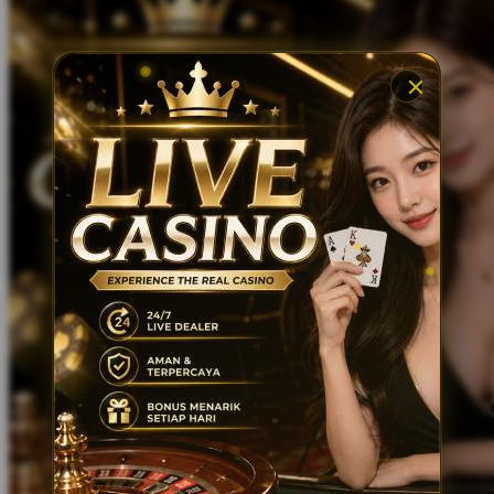
Xootz
Y
Yamatoya
Z
Zaxy
Zoggs
0-9
4Moms
59S