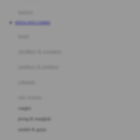
Happy Tummy
Hauck
matras
Havaianas
SITUS LIVE CASINO
Hegen
botol
Hot Wheels
sterilizer & warmers
Hybrid
soothers & teethers
I
Inlacta DHA
celemek
Interlac
alat makan
Ivenet
cangkir
J
piring & mangkuk
Jack N Jill
sendok & garpu
Joie