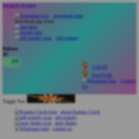
lewati ke Konten
download apps
download app from:
gift registry
Bahasa
ID
LOGIN
DAFTAR
Contact
Us
Toggle Nav
about Kanmo Circle
gift registry
store finder
contact us