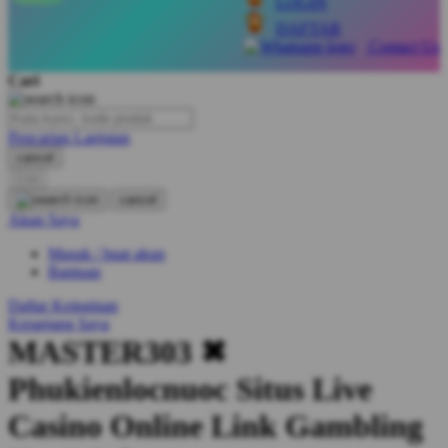
LOGIN
Q
DAFTAR
Contact Us
QV Baby
Cari
R
Real Shades
Pencarian Lanjutan
cancel
Red Castle
Cari
Ribbon Madness
cancel
Akun Saya
S
Masuk / buat akun
Bantuan
Sebamed
Daftar Keinginan
Silver Cross
Keranjang Saya
MASTER303 ✖
Simply Idea
Phukienlocnuoc Situs Live
Skip Hop
Spectra
Casino Online Link Gambling