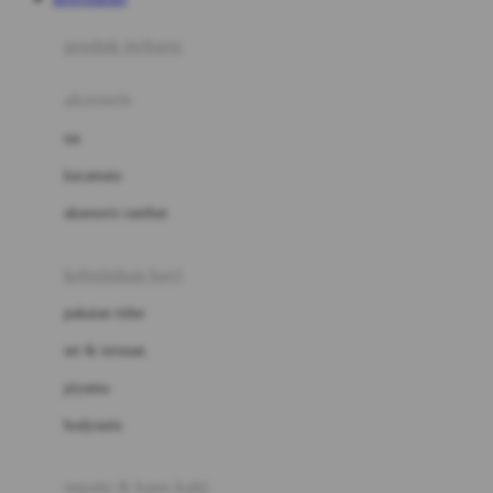
Azetabio
produk terbaru
B
aksesoris
Baabaasheepz
tas
Babiators
kacamata
Baby Dove
aksesoris rambut
Baby Jogger
Baby Rovega
kebutuhan bayi
Babybee
pakaian tidur
Banana Boat
set & terusan
Banz
piyama
Barbie
bodysuits
Beaba
Beauty Barn
sepatu & kaus kaki