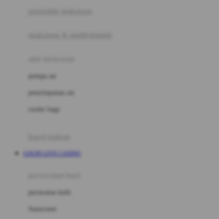
pengolah makanan
Joolz
Jujube
makanan & multivitamin
K
alat menyusui
Kiddycuts
pompa asi
Kumon
penyimpanan asi
L
cooler bags
Leapfrog
kursi makan
Leclerc
LOGIN LIVE CASINO
Lee Vierra
Lillebaby
perawatan bayi
Little Bird Told Me
perawatan kulit
Little Miss Janis
Sunscreen