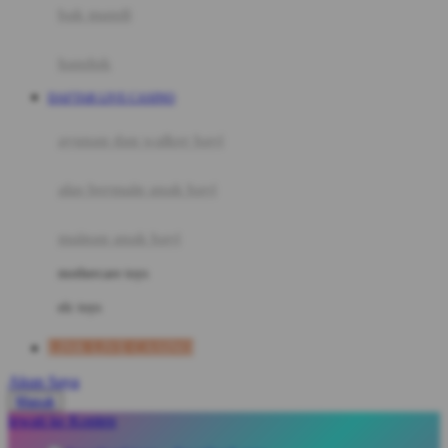
Moby
bak mandi
Momami
handuk
Mothercare
DAFTAR LIVE CASINO
Mustela
ayunan dan walker bayi
My Buddy Tag
My K
alas bermain anak bayi
N
mainan anak bayi
Naif
mothercare toys
Nike
elc toys
Nordic Natural
LINK LIVE CASINO
Nuby
Akun Saya
Nuna
Masuk
lewati ke Konten
O