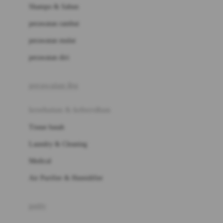
London Taxi
Shampo & Sabun
Love To Dream
perawatan rambut
perawatan mulut
M
perawatan diri
Magformers
Mama's Choice
perawatan ibu
Mamas&Papas
kesehatan & kebersihan
Mamaway
Tissue basah
Maxi Cosi
Laundry & Cleaning
Megabloks
Medical
Micro
Air Purifier & Humidifier
MiDeer
Mimi & Lula
potty
Mini Monkey