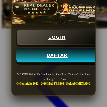
LOGIN
DAFTAR
MASTER303 ✖ Phukienlocnuoc Situs Live Casino Online Link
Gambling No. 1 Asia
© Copyright 2012 - 2026 MASTER303 | SALAM MENANG