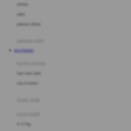
Dae Organics
setelan
Docare
jaket
Doona
pakaian dalam
Down To Earth
Drew
pakaian tidur
Dr. Brown's
MASTER303
E
kereta dorong
ELC
bayi baru lahir
Ergobaby
usia 6 bulan+
Expert Care
koper anak
Ezyroller
kursi mobil
F
0-13 Kg
Felt So Sweet