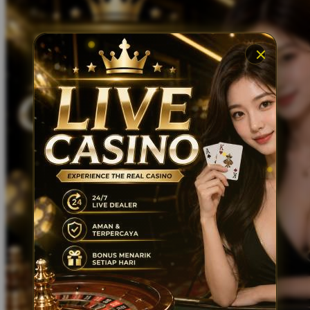
Xootz
Y
Yamatoya
Z
Zaxy
Zoggs
0-9
4Moms
59S