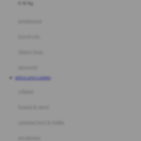
0-36 Kg
Fisher Price
Flipper
gendongan
Friends Of Sally
travel cots
G
diaper bags
Gb
Geko
aksesoris
Graco
SITUS LIVE CASINO
Gund
selimut
H
bantal & sprei
Habbie
Haenim
ranjang bayi & balita
Happy Horse
perabotan