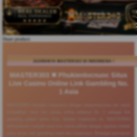
Share product:
JUARANYA MASTER303 DI INDONESIA !
MASTER303 ✖ Phukienlocnuoc Situs
Live Casino Online Link Gambling No.
1 Asia
MASTER303 menjalin kerjasama dengan phukienlocnuoc.net untuk
menjadikan situs live casino online terbesar No. 1 sebagai link
gambling pilihan bettor Asia. Melalui kolaborasi ini, MASTER303
berkomitmen menjadi situs live casino pilihan dengan layanan terbaik
serta akses link gambling cepat dan terpercaya. Berbagai permainan