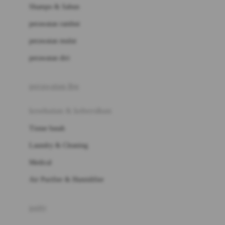
London Taxi
Shampo & Sabun
Love To Dream
perawatan rambut
perawatan mulut
M
perawatan diri
Magformers
Mama's Choice
perawatan ibu
Mamas&Papas
kesehatan & kebersihan
Mamaway
Tissue basah
Maxi Cosi
Laundry & Cleaning
Megabloks
Medical
Micro
Air Purifier & Humidifier
MiDeer
Mimi & Lula
potty
Mini Monkey