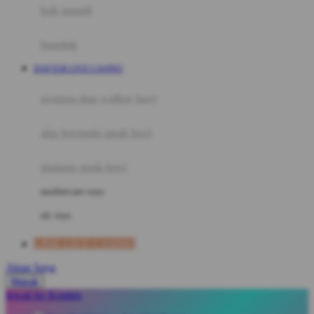
Moby
bak mandi
Momami
handuk
Mothercare
DAFTAR LIVE CASINO
Mustela
ayunan dan walker bayi
My Buddy Tag
My K
alas bermain anak bayi
N
mainan anak bayi
Naif
mothercare toys
Nike
elc toys
Nordic Natural
LINK LIVE CASINO
Nuby
Akun Saya
Nuna
Masuk
lewati ke Konten
O