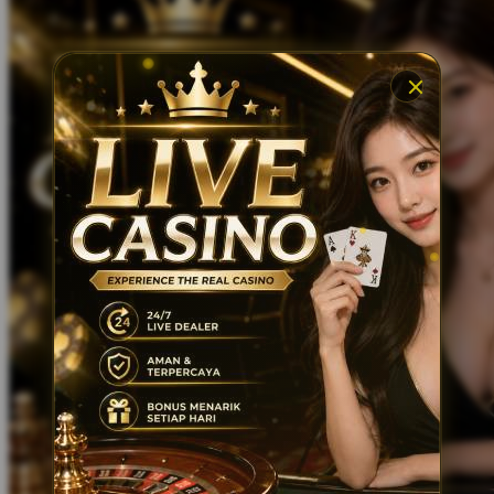
Xootz
Y
Yamatoya
Z
Zaxy
Zoggs
0-9
4Moms
59S