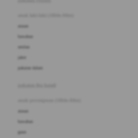
pakaian renang
Bumkins
anak laki-laki (18bln-8thn)
C
atasan
Cetaphil
bawahan
Chicco
setelan
Childlife
jaket
Clevamama
pakaian dalam
Cocolatte
Cottonseeds
pakaian ibu hamil
Cozy N Safe
anak perempuan (18bln-8thn)
Crane
atasan
Cybex
bawahan
D
gaun