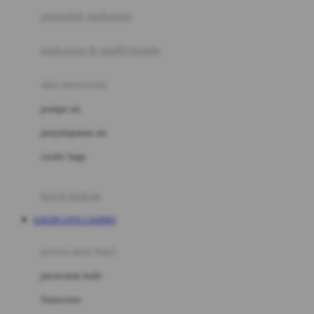
pengolah makanan
Joolz
Jujube
makanan & multivitamin
K
alat menyusui
Kiddycuts
pompa asi
Kumon
penyimpanan asi
L
cooler bags
Leapfrog
kursi makan
Leclerc
LOGIN LIVE CASINO
Lee Vierra
Lillebaby
perawatan bayi
Little Bird Told Me
perawatan kulit
Little Miss Janis
Sunscreen