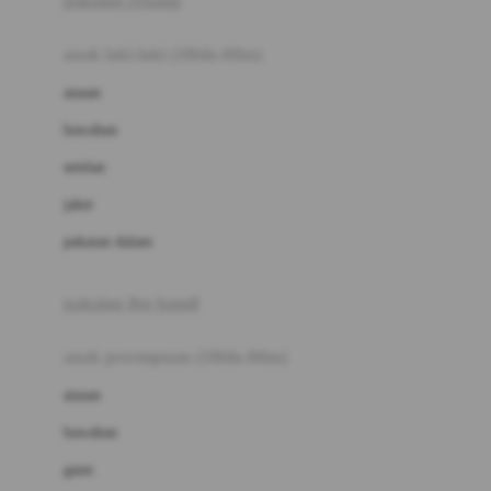
pakaian renang
Bumkins
anak laki-laki (18bln-8thn)
C
atasan
Cetaphil
bawahan
Chicco
setelan
Childlife
jaket
Clevamama
pakaian dalam
Cocolatte
Cottonseeds
pakaian ibu hamil
Cozy N Safe
anak perempuan (18bln-8thn)
Crane
atasan
Cybex
bawahan
D
gaun