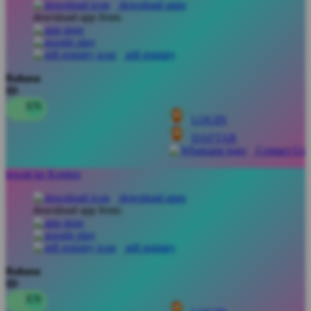
download apps
download app from:
Oh Ma Grain
Okiedog
gift registry
P
Bahasa
ID
Peachy
LOGIN
Phil & Ted's
DAFTAR
Philips Avent
Contact Us
Pigeon
lewati ke Konten
Playgro
download apps
download app from:
Poled Global
Ponycycle
gift registry
Puma
Bahasa
ID
Pureats