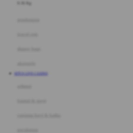
0-36 Kg
Fisher Price
Flipper
gendongan
Friends Of Sally
travel cots
G
diaper bags
Gb
Geko
aksesoris
Graco
SITUS LIVE CASINO
Gund
selimut
H
bantal & sprei
Habbie
Haenim
ranjang bayi & balita
Happy Horse
perabotan