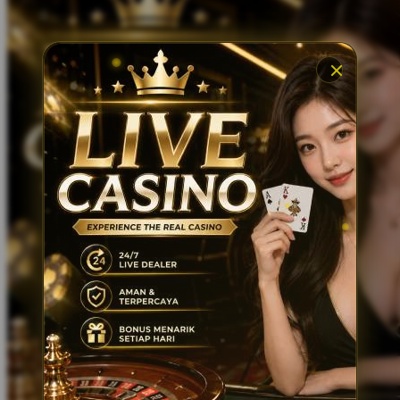
Xootz
Y
Yamatoya
Z
Zaxy
Zoggs
0-9
4Moms
59S