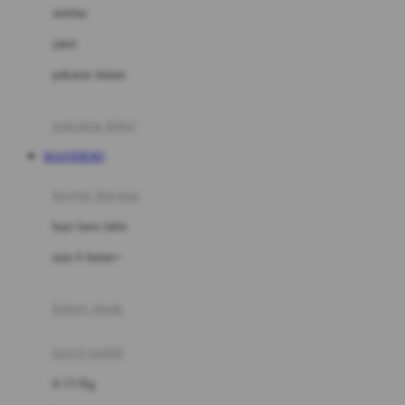
Dae Organics
setelan
Docare
jaket
Doona
pakaian dalam
Down To Earth
Drew
pakaian tidur
Dr. Brown's
MASTER303
E
kereta dorong
ELC
bayi baru lahir
Ergobaby
usia 6 bulan+
Expert Care
koper anak
Ezyroller
kursi mobil
F
0-13 Kg
Felt So Sweet