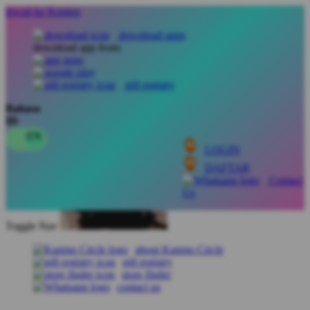
lewati ke Konten
download apps
download app from:
gift registry
Bahasa
ID
LOGIN
DAFTAR
Contact
Us
Toggle Nav
about Kanmo Circle
gift registry
store finder
contact us