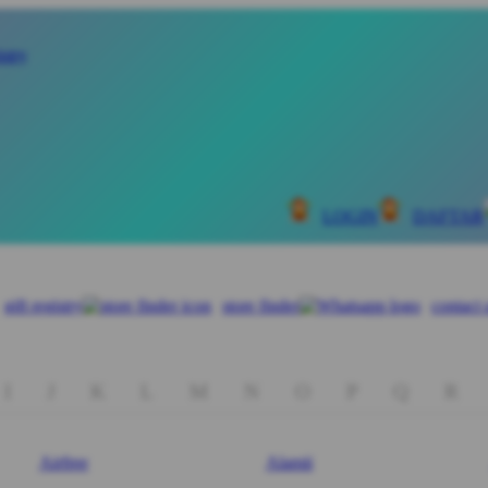
istry
LOGIN
DAFTAR
gift registry
store finder
contact 
I
J
K
L
M
N
O
P
Q
R
Airfree
Alamii