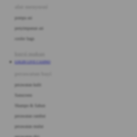
alat menyusui
pompa asi
penyimpanan asi
cooler bags
kursi makan
LOGIN LIVE CASINO
perawatan bayi
perawatan kulit
Sunscreen
Shampo & Sabun
perawatan rambut
perawatan mulut
perawatan diri