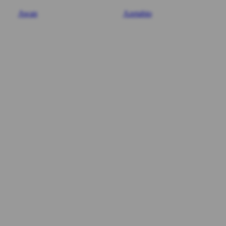
Awan
Azetabio