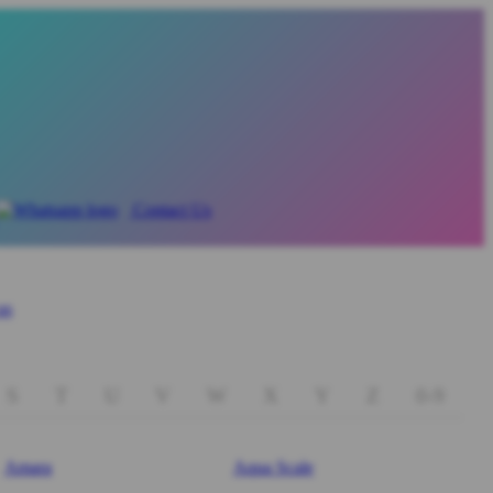
Contact Us
us
S
T
U
V
W
X
Y
Z
0-9
Amara
Aqua Scale