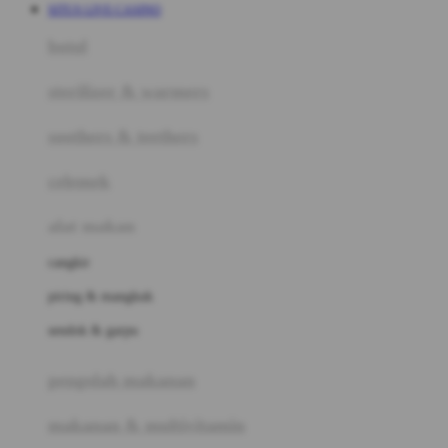
SITUS LIVE CASINO
botol
sterilizer & warmers
soothers & teethers
celemek
alat makan
cangkir
piring & mangkuk
sendok & garpu
pengolah makanan
makanan & multivitamin