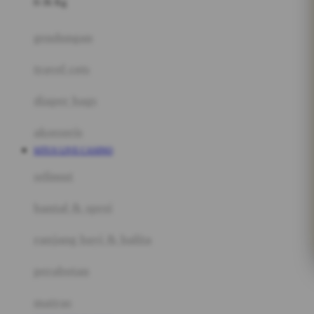
0-36 Kg
gendongan
travel cots
diaper bags
aksesoris
SITUS LIVE CASINO
selimut
bantal & sprei
ranjang bayi & balita
perabotan
matras