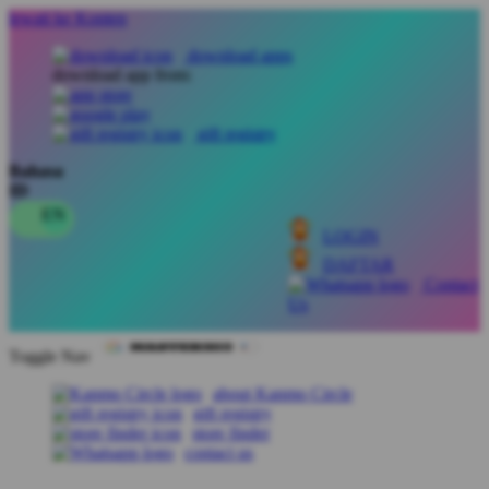
lewati ke Konten
download apps
download app from:
gift registry
Bahasa
ID
LOGIN
DAFTAR
Contact
Us
Toggle Nav
about Kanmo Circle
gift registry
store finder
contact us