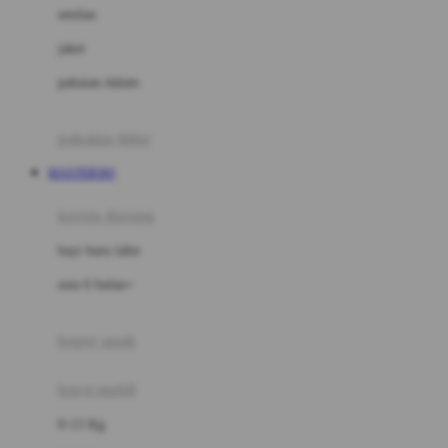
Dae Organics
setelan
Docare
jaket
Doona
pakaian dalam
Down To Earth
Drew
pakaian tidur
Dr. Brown's
MASTER303
E
kereta dorong
ELC
bayi baru lahir
Ergobaby
usia 6 bulan+
Expert Care
koper anak
Ezyroller
kursi mobil
F
0-13 Kg
Felt So Sweet