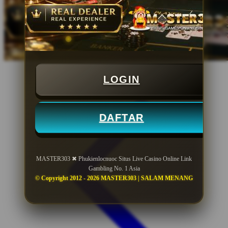
LOGIN
DAFTAR
MASTER303 ✖ Phukienlocnuoc Situs Live Casino Online Link
Gambling No. 1 Asia
© Copyright 2012 - 2026 MASTER303 | SALAM MENANG