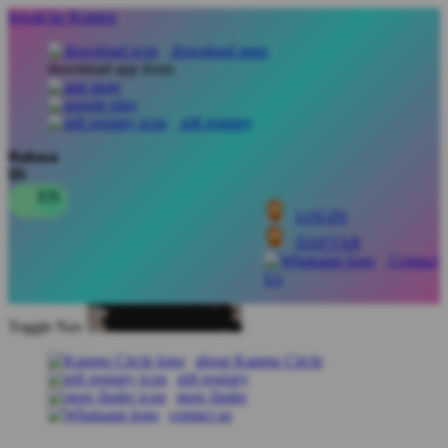
lewati ke Konten
download apps
download app from:
gift registry
Bahasa
ID
LOGIN
DAFTAR
Contact
Us
Toggle Nav
about Kanmo Circle
gift registry
store finder
contact us