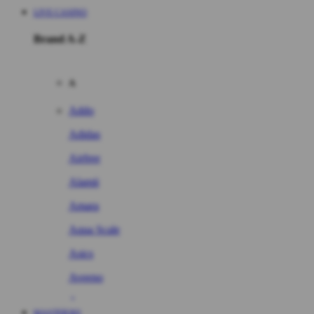
LIVE CASINO
Brand A-Z
A
Addo
Adidas
Airfree
Alamii
Amara
Aqua Scale
Asics
Aveeno
Awan
MASTER303