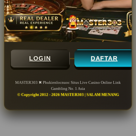
LOGIN
DAFTAR
MASTER303 ✖ Phukienlocnuoc Situs Live Casino Online Link
Gambling No. 1 Asia
© Copyright 2012 - 2026 MASTER303 | SALAM MENANG