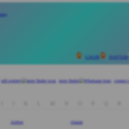
istry
LOGIN
DAFTAR
gift registry
store finder
contact 
I
J
K
L
M
N
O
P
Q
R
Airfree
Alamii