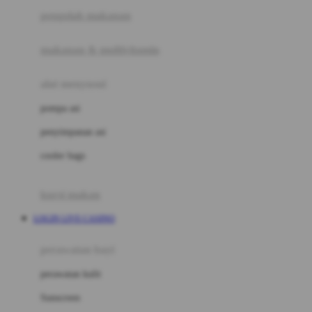
pengolah makanan
Joolz
Jujube
makanan & multivitamin
K
alat menyusui
Kiddycuts
pompa asi
Kumon
penyimpanan asi
L
cooler bags
Leapfrog
kursi makan
Leclerc
LOGIN LIVE CASINO
Lee Vierra
Lillebaby
perawatan bayi
Little Bird Told Me
perawatan kulit
Little Miss Janis
Sunscreen