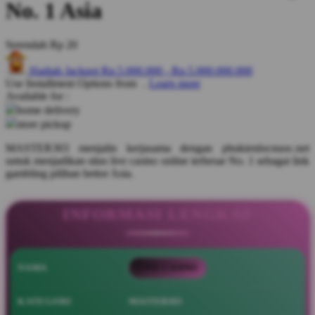
Squishmallows
No. 1 Asia
Starbooks
Serendah
Rp 20
Stick-O
Hadiah Jackpot
Rp.5.000.000
-
Rp.5.000.000.000
Stokke
Use Installment Options from
.
Learn more
Available for :
Sudocrem
home delivery
Sumimo
store pickup
Sunnylife
MASTER303 menjalin kerjasama dengan phukienlocnuoc.net
untuk menjadikan situs live casino online terbesar No. 1 sebagai link
Sun-Staches
gambling pilihan bettor Asia.
Swimava
INFORMASI LENGKAP
T
Tommee Tippee
NAMA
LIVE CASINO
Trunki
Tutti Bambini
KATEGORI
MASTER303