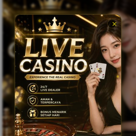
Xootz
Y
Yamatoya
Z
Zaxy
Zoggs
0-9
4Moms
59S