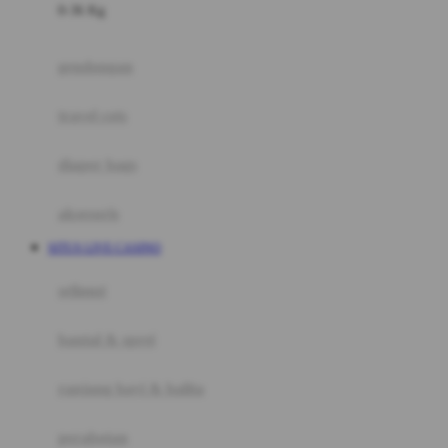
0-36 Kg
Fisher Price
Flipper
gendongan
Friends Of Sally
travel cots
G
diaper bags
Gb
Geko
aksesoris
Graco
SITUS LIVE CASINO
Gund
selimut
H
bantal & sprei
Habbie
Haenim
ranjang bayi & balita
Happy Horse
perabotan