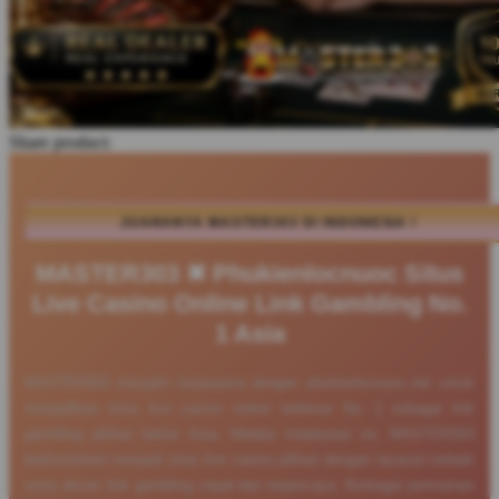
Share product:
JUARANYA MASTER303 DI INDONESIA !
MASTER303 ✖ Phukienlocnuoc Situs
Live Casino Online Link Gambling No.
1 Asia
MASTER303 menjalin kerjasama dengan phukienlocnuoc.net untuk
menjadikan situs live casino online terbesar No. 1 sebagai link
gambling pilihan bettor Asia. Melalui kolaborasi ini, MASTER303
berkomitmen menjadi situs live casino pilihan dengan layanan terbaik
serta akses link gambling cepat dan terpercaya. Berbagai permainan