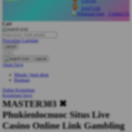
LOGIN
Q
DAFTAR
Contact Us
QV Baby
Cari
R
Real Shades
Pencarian Lanjutan
cancel
Red Castle
Cari
Ribbon Madness
cancel
Akun Saya
S
Masuk / buat akun
Bantuan
Sebamed
Daftar Keinginan
Silver Cross
Keranjang Saya
MASTER303 ✖
Simply Idea
Phukienlocnuoc Situs Live
Skip Hop
Spectra
Casino Online Link Gambling