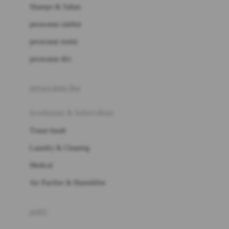
London Taxi
Shampo & Sabun
Love To Dream
perawatan rambut
perawatan mulut
M
perawatan diri
Magformers
Mama's Choice
perawatan ibu
Mamas&Papas
kesehatan & kebersihan
Mamaway
Tissue basah
Maxi Cosi
Laundry & Cleaning
Megabloks
Medical
Micro
Air Purifier & Humidifier
MiDeer
Mimi & Lula
potty
Mini Monkey