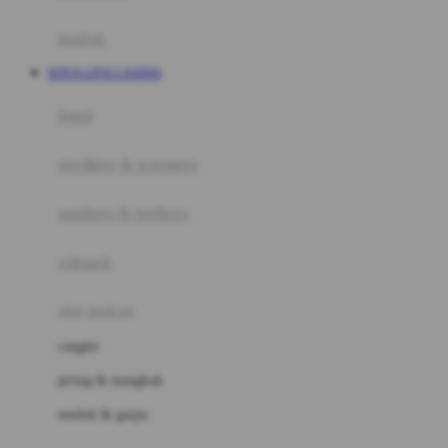
Happy Tummy
Hauck
matras
Havaianas
SITUS LIVE CASINO
Hegen
botol
Hot Wheels
sterilizer & warmers
Hybrid
soothers & teethers
I
Inlacta DHA
celemek
Interlac
alat makan
Ivenet
cangkir
J
piring & mangkuk
Jack N Jill
sendok & garpu
Joie