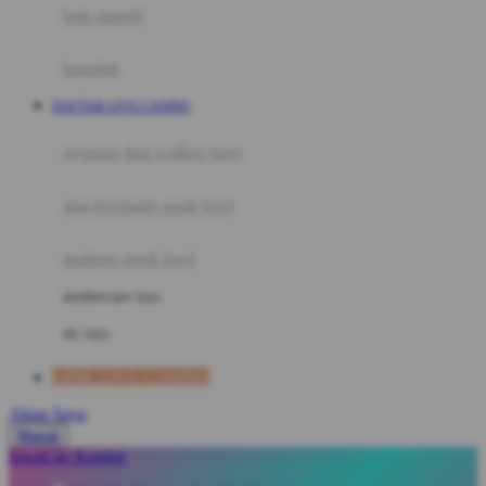
Moby
bak mandi
Momami
handuk
Mothercare
DAFTAR LIVE CASINO
Mustela
ayunan dan walker bayi
My Buddy Tag
My K
alas bermain anak bayi
N
mainan anak bayi
Naif
mothercare toys
Nike
elc toys
Nordic Natural
LINK LIVE CASINO
Nuby
Akun Saya
Nuna
Masuk
lewati ke Konten
O