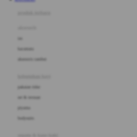
Azetabio
produk terbaru
B
aksesoris
Baabaasheepz
tas
Babiators
kacamata
Baby Dove
aksesoris rambut
Baby Jogger
Baby Rovega
kebutuhan bayi
Babybee
pakaian tidur
Banana Boat
set & terusan
Banz
piyama
Barbie
bodysuits
Beaba
Beauty Barn
sepatu & kaus kaki