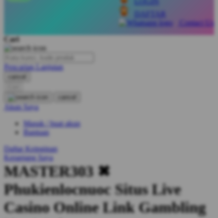
LOGIN
Q
DAFTAR
Contact Us
QV Baby
Cari
R
Real Shades
Pencarian Lanjutan
cancel
Red Castle
Cari
Ribbon Madness
cancel
Akun Saya
S
Masuk / buat akun
Bantuan
Sebamed
Daftar Keinginan
Silver Cross
Keranjang Saya
MASTER303 ✖
Simply Idea
Phukienlocnuoc Situs Live
Skip Hop
Spectra
Casino Online Link Gambling