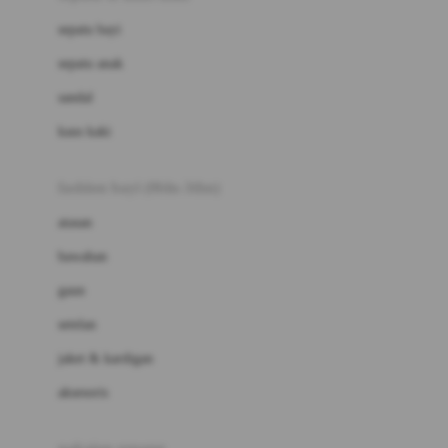
Bio Oil
sepatu bayi
Biolane
sepatu anak
Bite Fighters
sandal
Bizzi Growin
kaus kaki
Blackmores
fashion bayi (0bln-3thn)
Blooming Marvellous
atasan
Bonnels
bawahan
Bravado
gaun
Bruder
setelan
Brush Baby
jaket & kardigan
Buds Organics
aksesoris
Bugaboo
Buggygear