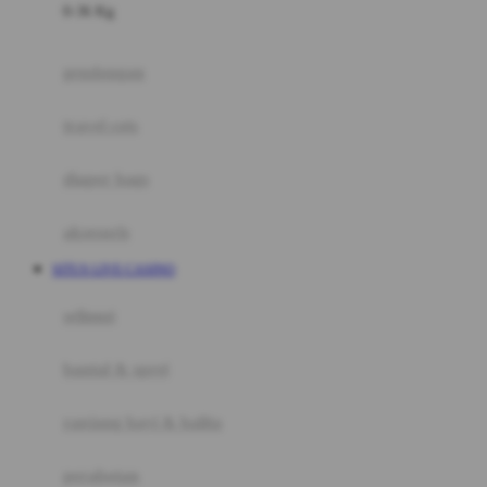
0-36 Kg
Fisher Price
Flipper
gendongan
Friends Of Sally
travel cots
G
diaper bags
Gb
Geko
aksesoris
Graco
SITUS LIVE CASINO
Gund
selimut
H
bantal & sprei
Habbie
Haenim
ranjang bayi & balita
Happy Horse
perabotan