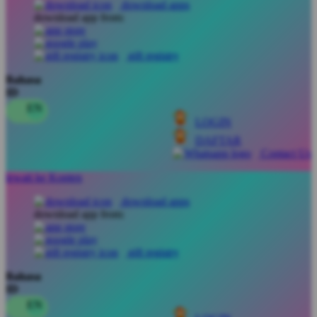
download apps
download app from:
Oh Ma Grain
Okiedog
gift registry
P
Bahasa
ID
Peachy
LOGIN
Phil & Ted's
DAFTAR
Philips Avent
Contact Us
Pigeon
lewati ke Konten
Playgro
download apps
download app from:
Poled Global
Ponycycle
gift registry
Puma
Bahasa
ID
Pureats