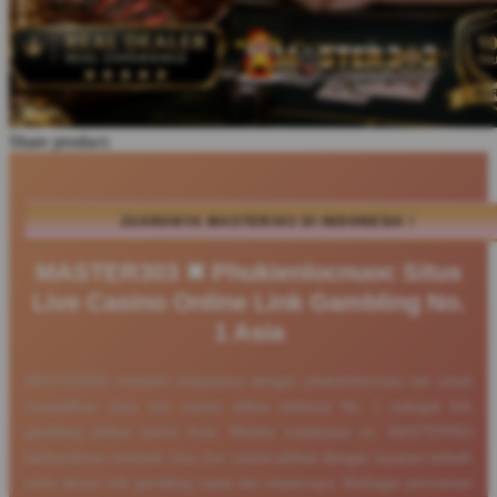
Share product:
JUARANYA MASTER303 DI INDONESIA !
MASTER303 ✖ Phukienlocnuoc Situs
Live Casino Online Link Gambling No.
1 Asia
MASTER303 menjalin kerjasama dengan phukienlocnuoc.net untuk
menjadikan situs live casino online terbesar No. 1 sebagai link
gambling pilihan bettor Asia. Melalui kolaborasi ini, MASTER303
berkomitmen menjadi situs live casino pilihan dengan layanan terbaik
serta akses link gambling cepat dan terpercaya. Berbagai permainan