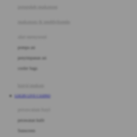
pengolah makanan
Joolz
Jujube
makanan & multivitamin
K
alat menyusui
Kiddycuts
pompa asi
Kumon
penyimpanan asi
L
cooler bags
Leapfrog
kursi makan
Leclerc
LOGIN LIVE CASINO
Lee Vierra
Lillebaby
perawatan bayi
Little Bird Told Me
perawatan kulit
Little Miss Janis
Sunscreen