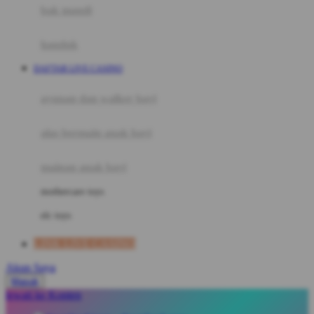
Moby
bak mandi
Momami
handuk
Mothercare
DAFTAR LIVE CASINO
Mustela
ayunan dan walker bayi
My Buddy Tag
My K
alas bermain anak bayi
N
mainan anak bayi
Naif
mothercare toys
Nike
elc toys
Nordic Natural
LINK LIVE CASINO
Nuby
Akun Saya
Nuna
Masuk
lewati ke Konten
O