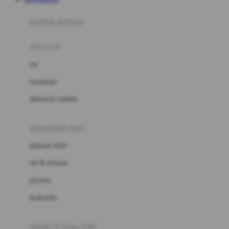
Azetabio
produk terbaru
B
aksesoris
Baabaasheepz
tas
Babiators
kacamata
Baby Dove
aksesoris rambut
Baby Jogger
Baby Rovega
kebutuhan bayi
Babybee
pakaian tidur
Banana Boat
set & terusan
Banz
piyama
Barbie
bodysuits
Beaba
Beauty Barn
sepatu & kaus kaki