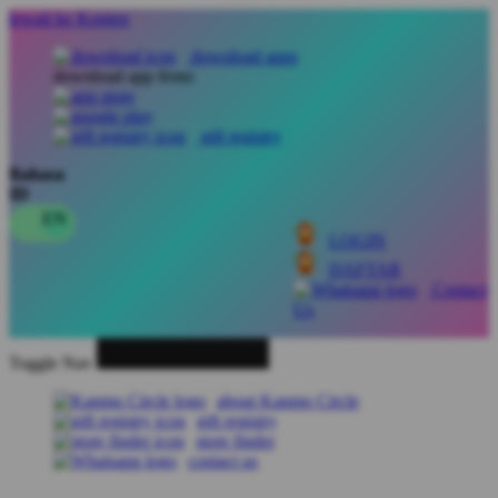
lewati ke Konten
download apps
download app from:
gift registry
Bahasa
ID
LOGIN
DAFTAR
Contact
Us
Toggle Nav
about Kanmo Circle
gift registry
store finder
contact us