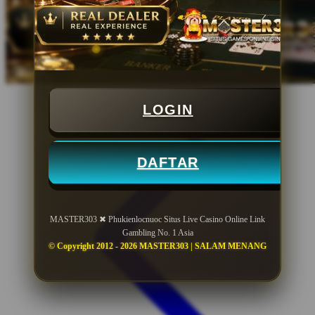
LOGIN
DAFTAR
MASTER303 ✖ Phukienlocnuoc Situs Live Casino Online Link
Gambling No. 1 Asia
© Copyright 2012 - 2026 MASTER303 | SALAM MENANG