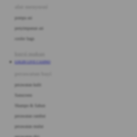
alat menyusui
pompa asi
penyimpanan asi
cooler bags
kursi makan
LOGIN LIVE CASINO
perawatan bayi
perawatan kulit
Sunscreen
Shampo & Sabun
perawatan rambut
perawatan mulut
perawatan diri