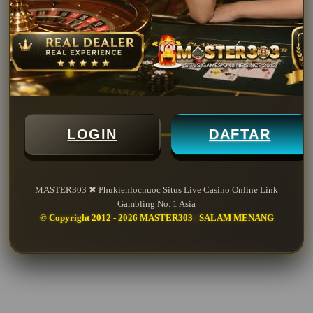
LOGIN
DAFTAR
MASTER303 ✖ Phukienlocnuoc Situs Live Casino Online Link
Gambling No. 1 Asia
© Copyright 2012 - 2026 MASTER303 | SALAM MENANG