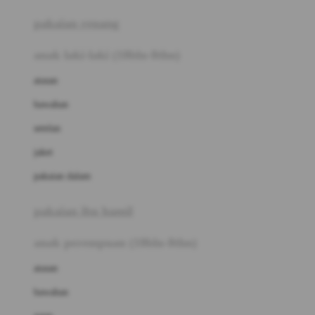
pakaian renang
anak laki-laki (18bln-8thn)
atasan
bawahan
setelan
jaket
pakaian dalam
pakaian ibu hamil
anak perempuan (18bln-8thn)
atasan
bawahan