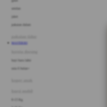
gaun
setelan
jaket
pakaian dalam
pakaian tidur
MASTER303
kereta dorong
bayi baru lahir
usia 6 bulan+
koper anak
kursi mobil
0-13 Kg