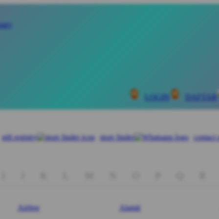
istry
LOGIN
DAFTAR
gift registry
store finder
contact 
I
J
K
L
M
N
O
P
Q
R
Airfree
Alamii