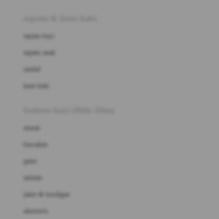
sepatu & kaus kaki
sepatu bayi
sepatu anak
sandal
kaus kaki
fashion bayi (0bln-3thn)
atasan
bawahan
gaun
setelan
jaket & kardigan
aksesoris