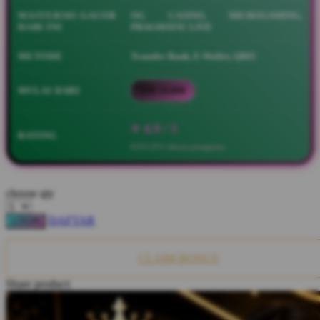
Twistshake
MASTER303 GACOR
OG CASINO, MICROGAMING,
HARI INI
PRAGMATIC LIVE
TY Toys
METODE
Transfer Bank, E-Wallet, QRIS
U
MULAI DARI
IDR 10.000
V
⭐ 4.9 / 5
RATING
Veja
8.651.951 ulasan pengguna
Vitaflow
Vtech
choose qty
DAFTAR
LOGIN
W
Waterland
CLAIM BONUS
Wellness
Share product:
X