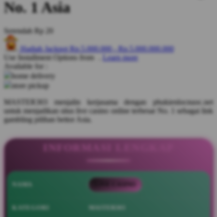
Squishmallows
No. 1 Asia
Starbooks
Serendah
Rp 20
Stick-O
Hadiah Jackpot
Rp.5.000.000
-
Rp.5.000.000.000
Stokke
Use Installment Options from
.
Learn more
Available for :
Sudocrem
home delivery
Sumimo
store pickup
Sunnylife
MASTER303 menjalin kerjasama dengan phukienlocnuoc.net
untuk menjadikan situs live casino online terbesar No. 1 sebagai link
Sun-Staches
gambling pilihan bettor Asia.
Swimava
INFORMASI LENGKAP
T
Tommee Tippee
NAMA
LIVE CASINO
Trunki
Tutti Bambini
KATEGORI
MASTER303