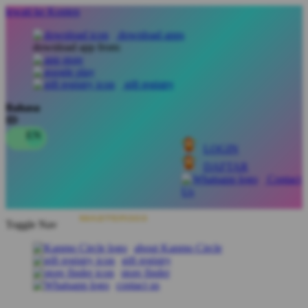
lewati ke Konten
download apps
download app from:
gift registry
Bahasa
ID
LOGIN
DAFTAR
Contact
Us
Toggle Nav
about Kanmo Circle
gift registry
store finder
contact us