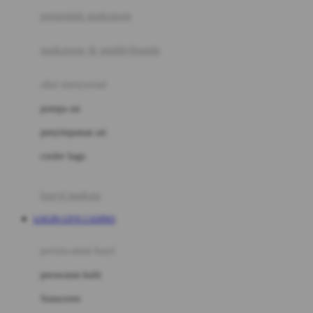
pengolah makanan
Joolz
Jujube
makanan & multivitamin
K
alat menyusui
Kiddycuts
pompa asi
Kumon
penyimpanan asi
L
cooler bags
Leapfrog
kursi makan
Leclerc
LOGIN LIVE CASINO
Lee Vierra
Lillebaby
perawatan bayi
Little Bird Told Me
perawatan kulit
Little Miss Janis
Sunscreen