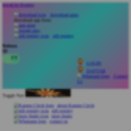
lewati ke Konten
download apps
download app from:
gift registry
Bahasa
ID
LOGIN
DAFTAR
Contact
Us
Toggle Nav
about Kanmo Circle
gift registry
store finder
contact us