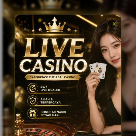
Xootz
Y
Yamatoya
Z
Zaxy
Zoggs
0-9
4Moms
59S