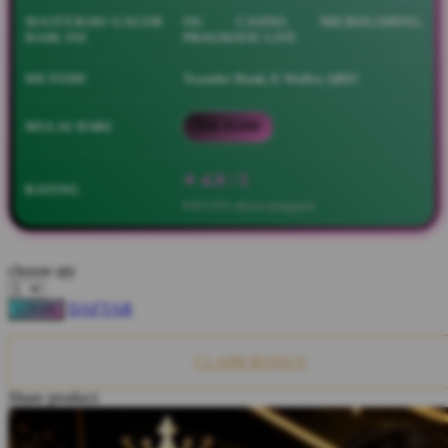
Twistshake
MASTER303 GACOR
OG CASINO, MICROGAMING,
HARI INI
PRAGMATIC LIVE
TY Toys
METODE
Transfer Bank, E-Wallet, QRIS
U
MULAI DARI
IDR 10.000
V
⭐ 4.9 / 5
RATING
Veja
8.651.951 ulasan pengguna
Vitaflow
Vtech
choose qty
DAFTAR
LOGIN
W
Waterland
CLAIM BONUS
Wellness
Share product:
X