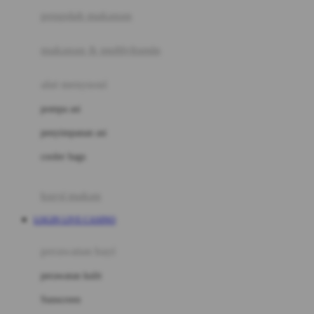
pengolah makanan
Joolz
Jujube
makanan & multivitamin
K
alat menyusui
Kiddycuts
pompa asi
Kumon
penyimpanan asi
L
cooler bags
Leapfrog
kursi makan
Leclerc
LOGIN LIVE CASINO
Lee Vierra
Lillebaby
perawatan bayi
Little Bird Told Me
perawatan kulit
Little Miss Janis
Sunscreen