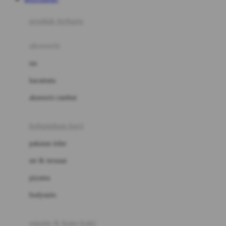
Azetabio
produk terbaru
B
aksesoris
Baabaasheepz
tas
Babiators
kacamata
Baby Dove
aksesoris rambut
Baby Jogger
Baby Rovega
kebutuhan bayi
Babybee
pakaian tidur
Banana Boat
set & terusan
Banz
piyama
Barbie
bodysuits
Beaba
Beauty Barn
sepatu & kaus kaki