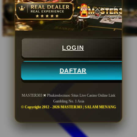
LOGIN
DAFTAR
MASTER303 ✖ Phukienlocnuoc Situs Live Casino Online Link
Gambling No. 1 Asia
© Copyright 2012 - 2026 MASTER303 | SALAM MENANG