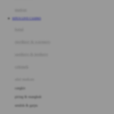
Happy Tummy
Hauck
matras
Havaianas
SITUS LIVE CASINO
Hegen
botol
Hot Wheels
sterilizer & warmers
Hybrid
soothers & teethers
I
Inlacta DHA
celemek
Interlac
alat makan
Ivenet
cangkir
J
piring & mangkuk
Jack N Jill
sendok & garpu
Joie