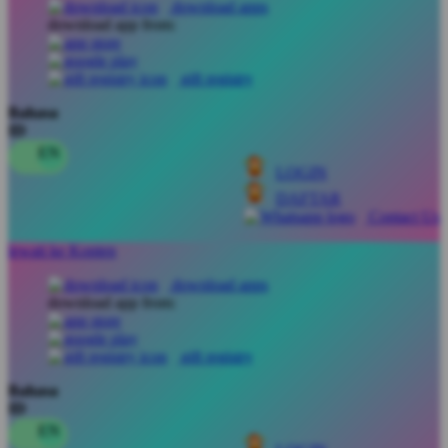
download apps
download app from:
Oh Ma Grain
Okiedog
gift registry
P
Bahasa
ID
Peachy
LOGIN
Phil & Ted's
DAFTAR
Philips Avent
Contact Us
Pigeon
lewati ke Konten
Playgro
download apps
download app from:
Poled Global
Ponycycle
gift registry
Puma
Bahasa
ID
Pureats